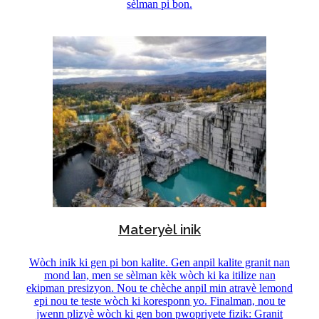
sèlman pi bon.
Materyèl inik
Wòch inik ki gen pi bon kalite. Gen anpil kalite granit nan
mond lan, men se sèlman kèk wòch ki ka itilize nan
ekipman presizyon. Nou te chèche anpil min atravè lemond
epi nou te teste wòch ki koresponn yo. Finalman, nou te
jwenn plizyè wòch ki gen bon pwopriyete fizik: Granit