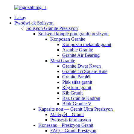
Lakay
Pwodwi ak Solisyon
Solisyon Granite Presizyon
Solisyon konplè pou granit presizyon
Konpozan Granite
Konpozan mekanik granit
Asanble Granite
Granite Air Bearing
Mezi Granite
Granite Dwat Kwen
Granite Tri Square Rule
Granite Paralèl
Plak sifas granit
Règ kare granit
Kib Granit
Baz Granite Kadran
Blòk Granite V
Kapasite nou — Granit Ultra Presizyon
Materyèl – Granit
Pwosesis fabrikasyon
Konesans – Presizyon Granit
FAQ – Granit Presizyon