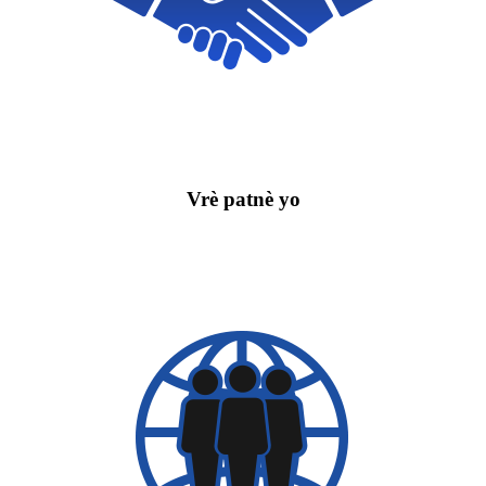
Vrè patnè yo