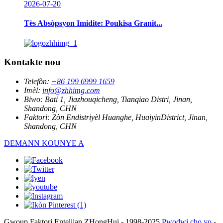
2026-07-20
Tès Absòpsyon Imidite: Poukisa Granit...
Kontakte nou
Telefòn:
+86 199 6999 1659
Imèl:
info@zhhimg.com
Biwo:
Bati 1, Jiazhouqicheng, Tianqiao Distri, Jinan,
Shandong, CHN
Faktori:
Zòn Endistriyèl Huanghe, HuaiyinDistrict, Jinan,
Shandong, CHN
DEMANN KOUNYE A
Gwoup Faktori Entelijan ZHongHui - 1998-2025
Pwodwi cho yo
-