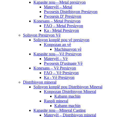
Kapasite nou—Metal presizyon
Materyèl – Metal
Pwosesis Distribisyon Presizyon
Pwosesis D' Presizyon
Konesans – Metal Presizyon
FAQ – Metal Presizyon
Ka - Metal Presizyon
Solisyon Presizyon Vè
Solisyon konplè pou vè presizyon
Konpozan an vè
Machinasyon vè
Kapasite nou—Vè Presizyon
Materyèl – Vè
Pwosesis D'usinage Vè
Konesans – Vè Presizyon
FAQ – Vè Presizyon
Ka - Vè Presizyon
Distribisyon mineral
Solisyon konplè pou Distribisyon Mineral
Konpozan Distribisyon Mineral
Kabann machin
Ranpli mineral
Kabann machin
Kapasite nou—Mineral Casting
Materyèl – Distribisyon mineral