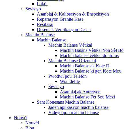
Lakòl
Sèvis yo
Asanblaj & Kalibrasyon & Enspeksyon
Reparasyon Granite Kase
Resifasaj
Desen ak Verifikasyon Desen
Machin Balanse
Machin Balanse
Machin Balanse Vètikal
Machin Balans Vètikal Yon Sèl Bò
Machin balanse vètikal doub-fas
Machin Balanse Orizontal
Machin Balanse ak Kote Di
Machin Balanse ki gen Kote Mou
Pwodwi pou Telefòn
Wou defile
Sèvis yo
Asanblaj ak Antretyen
Machin Balanse Fèt Sou Mezi
Sant Konesans Machin Balanse
Jaden aplikasyon machin balanse
Videyo pou machin balanse
Nouvèl
Nouvèl
Blog