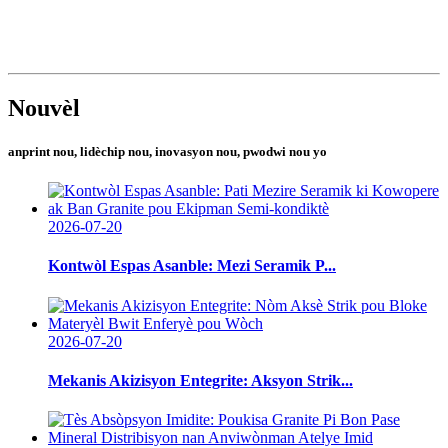
Nouvèl
anprint nou, lidèchip nou, inovasyon nou, pwodwi nou yo
2026-07-20
Kontwòl Espas Asanble: Mezi Seramik P...
2026-07-20
Mekanis Akizisyon Entegrite: Aksyon Strik...