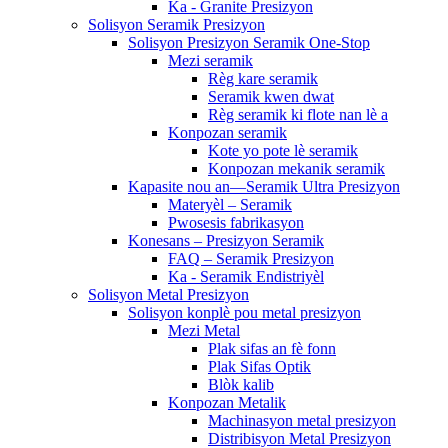
Ka - Granite Presizyon
Solisyon Seramik Presizyon
Solisyon Presizyon Seramik One-Stop
Mezi seramik
Règ kare seramik
Seramik kwen dwat
Règ seramik ki flote nan lè a
Konpozan seramik
Kote yo pote lè seramik
Konpozan mekanik seramik
Kapasite nou an—Seramik Ultra Presizyon
Materyèl – Seramik
Pwosesis fabrikasyon
Konesans – Presizyon Seramik
FAQ – Seramik Presizyon
Ka - Seramik Endistriyèl
Solisyon Metal Presizyon
Solisyon konplè pou metal presizyon
Mezi Metal
Plak sifas an fè fonn
Plak Sifas Optik
Blòk kalib
Konpozan Metalik
Machinasyon metal presizyon
Distribisyon Metal Presizyon