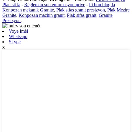
Plan sit la
-
Règleman sou enfòmasyon prive
-
Pi bon blog la
Konpozan mekanik Granite
,
Plak sifas granit presizyon
,
Plak Mezire
Granite
,
Konpozan machin granit
,
Plak sifas granit
,
Granite
Presizyon
,
Voye Imèl
Whatsapp
Skype
x