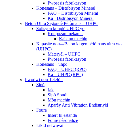
Pwosesis fabrikasyon
Konesans – Distribisyon Mineral
FAQ – Distribisyon Mineral
Ka - Distribisyon Mineral
Beton Ultra Segondè Pèfòmans – UHPC
Solisyon konplè UHPC yo
Konpozan mekanik
Kabann machin
Kapasite nou—Beton ki gen pèfòmans ultra wo
(UHPC)
Materyèl – UHPC
Pwosesis fabrikasyon
Konesans – uhpc
FAQ – UHPC (RPC)
Ka – UHPC (RPC)
Pwodwi pou Telefòn
Sipò
Jak
Sipò Soudi
Mòn machin
Aparèy Anti Vibration Endistriyèl
Foure
Insert fil estanda
Foure pèsonalize
Likid netwayaj