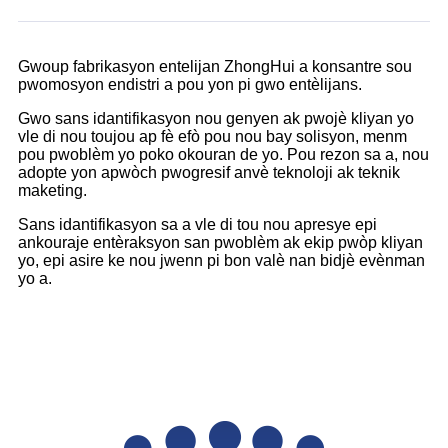
Gwoup fabrikasyon entelijan ZhongHui a konsantre sou
pwomosyon endistri a pou yon pi gwo entèlijans.
Gwo sans idantifikasyon nou genyen ak pwojè kliyan yo
vle di nou toujou ap fè efò pou nou bay solisyon, menm
pou pwoblèm yo poko okouran de yo. Pou rezon sa a, nou
adopte yon apwòch pwogresif anvè teknoloji ak teknik
maketing.
Sans idantifikasyon sa a vle di tou nou apresye epi
ankouraje entèraksyon san pwoblèm ak ekip pwòp kliyan
yo, epi asire ke nou jwenn pi bon valè nan bidjè evènman
yo a.