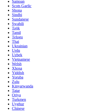
Samoan
Scots Gaelic
Shona
Sindhi
Sundanese
Swahili
Tajik
Tamil
Telugu
Thai
Ukrainian
Urdu
Uzbek
Vietnamese
Welsh
Xhosa
Yiddish
Yoruba
Zulu
Kinyarwanda
Tatar
Oriya
Turkmen
Uyghur
Chinese