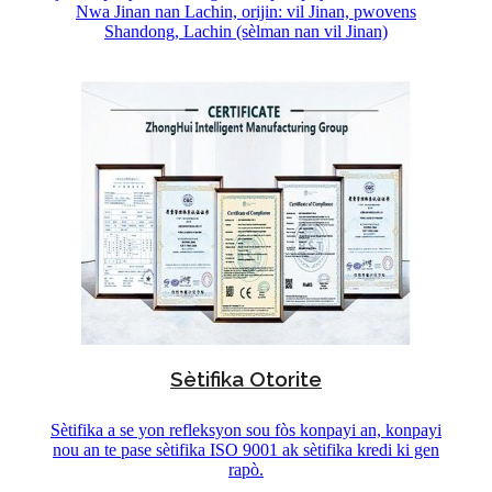
Nwa Jinan nan Lachin, orijin: vil Jinan, pwovens
Shandong, Lachin (sèlman nan vil Jinan)
Sètifika Otorite
Sètifika a se yon refleksyon sou fòs konpayi an, konpayi
nou an te pase sètifika ISO 9001 ak sètifika kredi ki gen
rapò.