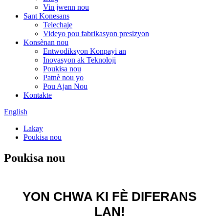
Vin jwenn nou
Sant Konesans
Telechaje
Videyo pou fabrikasyon presizyon
Konsènan nou
Entwodiksyon Konpayi an
Inovasyon ak Teknoloji
Poukisa nou
Patnè nou yo
Pou Ajan Nou
Kontakte
English
Lakay
Poukisa nou
Poukisa nou
YON CHWA KI FÈ DIFERANS
LAN!