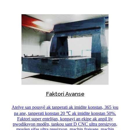
Faktori Avanse
Atelye san pousyè ak tanperati ak imidite konstan, 365 jou
pa ane, tanperati konstan 20 ℃ ak imidite konstan 50%.
Faktori super entelijan, konpayi an ekipe ak anpil liy
pwodiksyon modèn, tankou sant D CNC ultra presizyon,
moulen sifas ultra presizyon, machin fraisage, machin