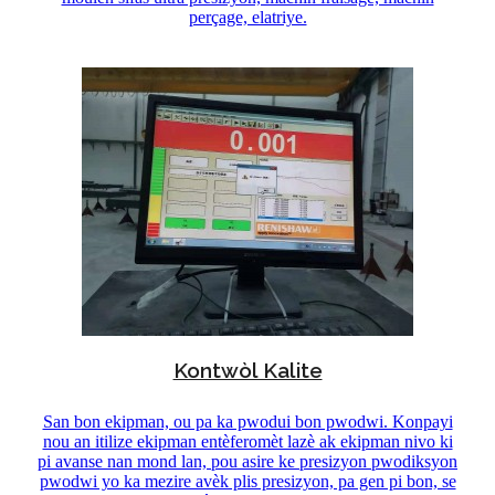
perçage, elatriye.
Kontwòl Kalite
San bon ekipman, ou pa ka pwodui bon pwodwi. Konpayi
nou an itilize ekipman entèferomèt lazè ak ekipman nivo ki
pi avanse nan mond lan, pou asire ke presizyon pwodiksyon
pwodwi yo ka mezire avèk plis presizyon, pa gen pi bon, se