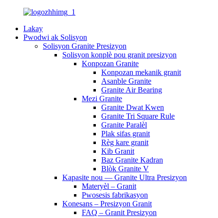
Lakay
Pwodwi ak Solisyon
Solisyon Granite Presizyon
Solisyon konplè pou granit presizyon
Konpozan Granite
Konpozan mekanik granit
Asanble Granite
Granite Air Bearing
Mezi Granite
Granite Dwat Kwen
Granite Tri Square Rule
Granite Paralèl
Plak sifas granit
Règ kare granit
Kib Granit
Baz Granite Kadran
Blòk Granite V
Kapasite nou — Granite Ultra Presizyon
Materyèl – Granit
Pwosesis fabrikasyon
Konesans – Presizyon Granit
FAQ – Granit Presizyon