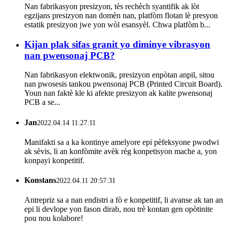
Nan fabrikasyon presizyon, tès rechèch syantifik ak lòt
egzijans presizyon nan domèn nan, platfòm flotan lè presyon
estatik presizyon jwe yon wòl esansyèl. Chwa platfòm b...
Kijan plak sifas granit yo diminye vibrasyon
nan pwensonaj PCB?
Nan fabrikasyon elektwonik, presizyon enpòtan anpil, sitou
nan pwosesis tankou pwensonaj PCB (Printed Circuit Board).
Youn nan faktè kle ki afekte presizyon ak kalite pwensonaj
PCB a se...
Jan
2022.04.14 11:27:11
Manifakti sa a ka kontinye amelyore epi pèfeksyone pwodwi
ak sèvis, li an konfòmite avèk règ konpetisyon mache a, yon
konpayi konpetitif.
Konstans
2022.04.11 20:57:31
Antrepriz sa a nan endistri a fò e konpetitif, li avanse ak tan an
epi li devlope yon fason dirab, nou trè kontan gen opòtinite
pou nou kolabore!