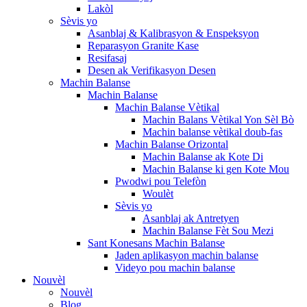
Lakòl
Sèvis yo
Asanblaj & Kalibrasyon & Enspeksyon
Reparasyon Granite Kase
Resifasaj
Desen ak Verifikasyon Desen
Machin Balanse
Machin Balanse
Machin Balanse Vètikal
Machin Balans Vètikal Yon Sèl Bò
Machin balanse vètikal doub-fas
Machin Balanse Orizontal
Machin Balanse ak Kote Di
Machin Balanse ki gen Kote Mou
Pwodwi pou Telefòn
Woulèt
Sèvis yo
Asanblaj ak Antretyen
Machin Balanse Fèt Sou Mezi
Sant Konesans Machin Balanse
Jaden aplikasyon machin balanse
Videyo pou machin balanse
Nouvèl
Nouvèl
Blog