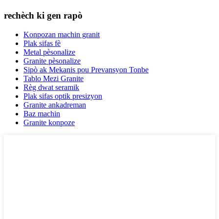
rechèch ki gen rapò
Konpozan machin granit
Plak sifas fè
Metal pèsonalize
Granite pèsonalize
Sipò ak Mekanis pou Prevansyon Tonbe
Tablo Mezi Granite
Règ dwat seramik
Plak sifas optik presizyon
Granite ankadreman
Baz machin
Granite konpoze