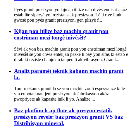
Pyès granit presizyon yo lajman itilize nan divès endistri akòz
estabilite siperyè yo, rezistans ak presizyon. Lè li rive limit
gwosè pou pyès granit presizyon, gen plizyè f...
Kijan pou itilize baz machin granit pou
enstriman mezi longè inivèsèl?
Sèvi ak yon baz machin granit pou yon enstriman mezi longè
inivèsèl se yon chwa entelijan paske li bay yon sifas ki estab e
dirab ki reziste chanjman tanperati ak vibrasyon. Granit...
Analiz paramèt teknik kabann machin granit
la.
Tour mekanik granit la se yon machin zouti espesyalize ki te
vin enpòtan nan jeni presizyon ak fabrikasyon akòz
pwopriyete ak kapasite inik li yo. Analize ...
Baz platfòm k ap flote ak presyon estatik
presizyon revele: baz presizyon granit VS baz
Distribisyon mineral.