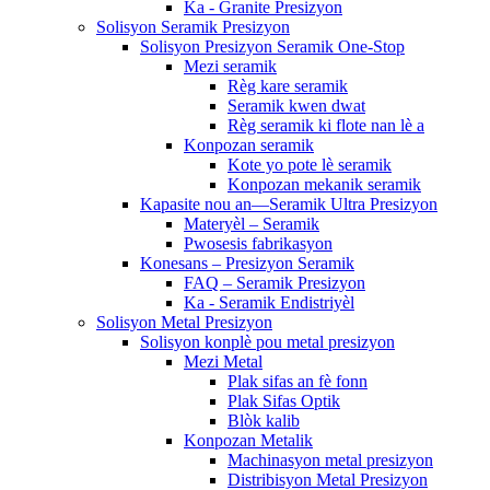
Ka - Granite Presizyon
Solisyon Seramik Presizyon
Solisyon Presizyon Seramik One-Stop
Mezi seramik
Règ kare seramik
Seramik kwen dwat
Règ seramik ki flote nan lè a
Konpozan seramik
Kote yo pote lè seramik
Konpozan mekanik seramik
Kapasite nou an—Seramik Ultra Presizyon
Materyèl – Seramik
Pwosesis fabrikasyon
Konesans – Presizyon Seramik
FAQ – Seramik Presizyon
Ka - Seramik Endistriyèl
Solisyon Metal Presizyon
Solisyon konplè pou metal presizyon
Mezi Metal
Plak sifas an fè fonn
Plak Sifas Optik
Blòk kalib
Konpozan Metalik
Machinasyon metal presizyon
Distribisyon Metal Presizyon