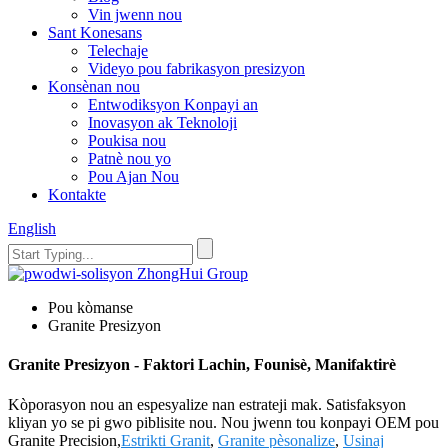
Vin jwenn nou
Sant Konesans
Telechaje
Videyo pou fabrikasyon presizyon
Konsènan nou
Entwodiksyon Konpayi an
Inovasyon ak Teknoloji
Poukisa nou
Patnè nou yo
Pou Ajan Nou
Kontakte
English
Pou kòmanse
Granite Presizyon
Granite Presizyon - Faktori Lachin, Founisè, Manifaktirè
Kòporasyon nou an espesyalize nan estrateji mak. Satisfaksyon
kliyan yo se pi gwo piblisite nou. Nou jwenn tou konpayi OEM pou
Granite Precision,
Estrikti Granit
,
Granite pèsonalize
,
Usinaj