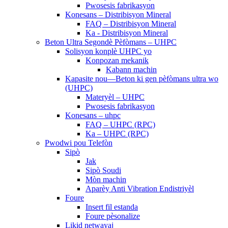
Pwosesis fabrikasyon
Konesans – Distribisyon Mineral
FAQ – Distribisyon Mineral
Ka - Distribisyon Mineral
Beton Ultra Segondè Pèfòmans – UHPC
Solisyon konplè UHPC yo
Konpozan mekanik
Kabann machin
Kapasite nou—Beton ki gen pèfòmans ultra wo
(UHPC)
Materyèl – UHPC
Pwosesis fabrikasyon
Konesans – uhpc
FAQ – UHPC (RPC)
Ka – UHPC (RPC)
Pwodwi pou Telefòn
Sipò
Jak
Sipò Soudi
Mòn machin
Aparèy Anti Vibration Endistriyèl
Foure
Insert fil estanda
Foure pèsonalize
Likid netwayaj