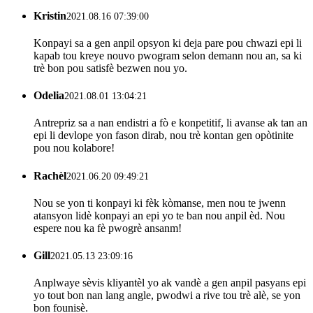
Kristin
2021.08.16 07:39:00
Konpayi sa a gen anpil opsyon ki deja pare pou chwazi epi li
kapab tou kreye nouvo pwogram selon demann nou an, sa ki
trè bon pou satisfè bezwen nou yo.
Odelia
2021.08.01 13:04:21
Antrepriz sa a nan endistri a fò e konpetitif, li avanse ak tan an
epi li devlope yon fason dirab, nou trè kontan gen opòtinite
pou nou kolabore!
Rachèl
2021.06.20 09:49:21
Nou se yon ti konpayi ki fèk kòmanse, men nou te jwenn
atansyon lidè konpayi an epi yo te ban nou anpil èd. Nou
espere nou ka fè pwogrè ansanm!
Gill
2021.05.13 23:09:16
Anplwaye sèvis kliyantèl yo ak vandè a gen anpil pasyans epi
yo tout bon nan lang angle, pwodwi a rive tou trè alè, se yon
bon founisè.