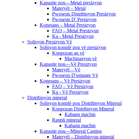
Kapasite nou—Metal presizyon
Materyèl – Metal
Pwosesis Distribisyon Presizyon
Pwosesis D' Presizyon
Konesans – Metal Presizyon
FAQ – Metal Presizyon
Ka - Metal Presizyon
Solisyon Presizyon Vè
Solisyon konplè pou vè presizyon
Konpozan an vè
Machinasyon vè
Kapasite nou—Vè Presizyon
Materyèl – Vè
Pwosesis D'usinage Vè
Konesans – Vè Presizyon
FAQ – Vè Presizyon
Ka - Vè Presizyon
Distribisyon mineral
Solisyon konplè pou Distribisyon Mineral
Konpozan Distribisyon Mineral
Kabann machin
Ranpli mineral
Kabann machin
Kapasite nou—Mineral Casting
Materyèl – Distribisyon mineral