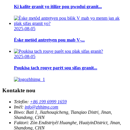
Ki kalite granit yo itilize pou pwodui granit...
2025-08-05
Èske metòd antretyen pou mab V-...
2025-08-05
Poukisa tach rouye parèt sou sifas granit...
Kontakte nou
Telefòn:
+86 199 6999 1659
Imèl:
info@zhhimg.com
Biwo:
Bati 1, Jiazhouqicheng, Tianqiao Distri, Jinan,
Shandong, CHN
Faktori:
Zòn Endistriyèl Huanghe, HuaiyinDistrict, Jinan,
Shandong, CHN