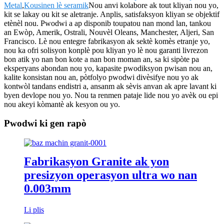
Metal
,
Kousinen lè seramik
Nou anvi kolabore ak tout kliyan nou yo,
kit se lakay ou kit se aletranje. Anplis, satisfaksyon kliyan se objektif
etènèl nou. Pwodwi a ap disponib toupatou nan mond lan, tankou
an Ewòp, Amerik, Ostrali, Nouvèl Oleans, Manchester, Aljeri, San
Francisco. Lè nou entegre fabrikasyon ak sektè komès etranje yo,
nou ka ofri solisyon konplè pou kliyan yo lè nou garanti livrezon
bon atik yo nan bon kote a nan bon moman an, sa ki sipòte pa
eksperyans abondan nou yo, kapasite pwodiksyon pwisan nou an,
kalite konsistan nou an, pòtfolyo pwodwi divèsifye nou yo ak
kontwòl tandans endistri a, ansanm ak sèvis anvan ak apre lavant ki
byen devlope nou yo. Nou ta renmen pataje lide nou yo avèk ou epi
nou akeyi kòmantè ak kesyon ou yo.
Pwodwi ki gen rapò
Fabrikasyon Granite ak yon
presizyon operasyon ultra wo nan
0.003mm
Li plis