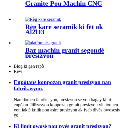
Granite Pou Machin CNC
Règ kare seramik ki fèt ak
Al2O3
Baz machin granit segondè
presizyon
Blog ki gen rapò
Revi
Enpòtans konpozan granit presizyon nan
fabrikasyon.
Nan domèn fabrikasyon, presizyon se yon bagay ki pi
enpòtan. Itilizasyon konpozan granit presizyon vin tounen
yon faktè kritik pou asire presizyon ak fyab divès pwosesis
yo...
Ki limit gwosè pou pyès granit presizyon?