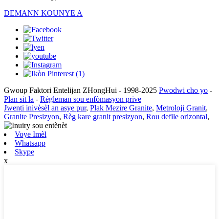
DEMANN KOUNYE A
Gwoup Faktori Entelijan ZHongHui - 1998-2025
Pwodwi cho yo
-
Plan sit la
-
Règleman sou enfòmasyon prive
Jwenti inivèsèl an asye pur
,
Plak Mezire Granite
,
Metroloji Granit
,
Granite Presizyon
,
Règ kare granit presizyon
,
Rou defile orizontal
,
Voye Imèl
Whatsapp
Skype
x