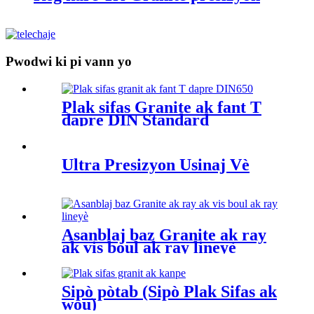
Pwodwi ki pi vann yo
Plak sifas Granite ak fant T
dapre DIN Standard
Ultra Presizyon Usinaj Vè
Asanblaj baz Granite ak ray
ak vis boul ak ray lineyè
Sipò pòtab (Sipò Plak Sifas ak
wou)