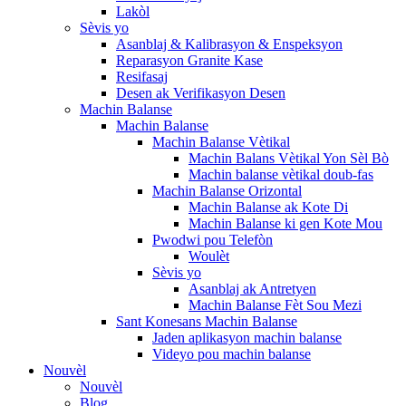
Lakòl
Sèvis yo
Asanblaj & Kalibrasyon & Enspeksyon
Reparasyon Granite Kase
Resifasaj
Desen ak Verifikasyon Desen
Machin Balanse
Machin Balanse
Machin Balanse Vètikal
Machin Balans Vètikal Yon Sèl Bò
Machin balanse vètikal doub-fas
Machin Balanse Orizontal
Machin Balanse ak Kote Di
Machin Balanse ki gen Kote Mou
Pwodwi pou Telefòn
Woulèt
Sèvis yo
Asanblaj ak Antretyen
Machin Balanse Fèt Sou Mezi
Sant Konesans Machin Balanse
Jaden aplikasyon machin balanse
Videyo pou machin balanse
Nouvèl
Nouvèl
Blog