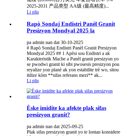
2025-2031 产品类型 AA级 (最高精度)...
Li plis
Rapò Sondaj Endistri Panèl Granit
Presizyon Mondyal 2025 la
pa admin nan dat 30-10-2025
# Rapò Sondaj Endistri Panèl Granit Presizyon
Mondyal 2025 ## 1 Apèsi sou Endistri a ak
Karakteristik Mache a Panèl granit presizyon yo
se pwodwi granit ki sibi pwosesis presizyon pou
reyalize yon planè ak yon estabilite trè wo, sitou
itilize kòm **sifas referans mezi** ak...
Li plis
Èske imidite ka afekte plak sifas
presizyon granit?
pa admin nan dat 2025-09-25
Plak sifas presizyon granit yo te lontan konsidere