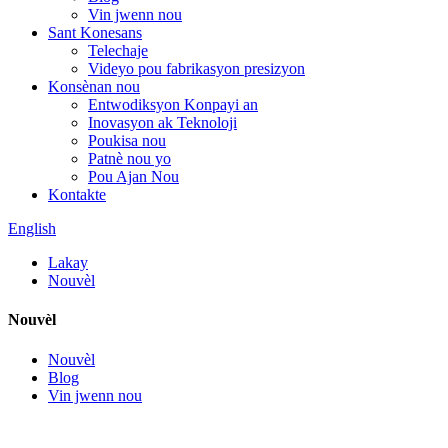
Vin jwenn nou
Sant Konesans
Telechaje
Videyo pou fabrikasyon presizyon
Konsènan nou
Entwodiksyon Konpayi an
Inovasyon ak Teknoloji
Poukisa nou
Patnè nou yo
Pou Ajan Nou
Kontakte
English
Lakay
Nouvèl
Nouvèl
Nouvèl
Blog
Vin jwenn nou