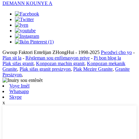
DEMANN KOUNYE A
Gwoup Faktori Entelijan ZHongHui - 1998-2025
Pwodwi cho yo
-
Plan sit la
-
Règleman sou enfòmasyon prive
-
Pi bon blog la
Plak sifas granit
,
Konpozan machin granit
,
Konpozan mekanik
Granite
,
Plak sifas granit presizyon
,
Plak Mezire Granite
,
Granite
Presizyon
,
Voye Imèl
Whatsapp
Skype
x