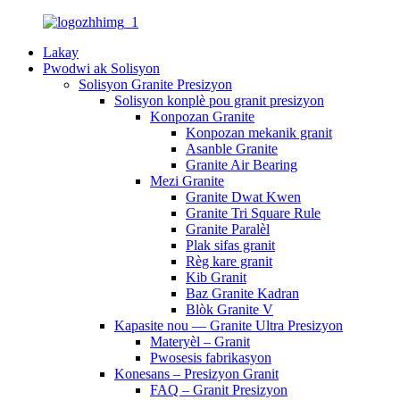
Lakay
Pwodwi ak Solisyon
Solisyon Granite Presizyon
Solisyon konplè pou granit presizyon
Konpozan Granite
Konpozan mekanik granit
Asanble Granite
Granite Air Bearing
Mezi Granite
Granite Dwat Kwen
Granite Tri Square Rule
Granite Paralèl
Plak sifas granit
Règ kare granit
Kib Granit
Baz Granite Kadran
Blòk Granite V
Kapasite nou — Granite Ultra Presizyon
Materyèl – Granit
Pwosesis fabrikasyon
Konesans – Presizyon Granit
FAQ – Granit Presizyon