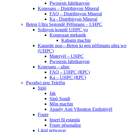
Pwosesis fabrikasyon
Konesans – Distribisyon Mineral
FAQ – Distribisyon Mineral
Ka - Distribisyon Mineral
Beton Ultra Segondè Pèfòmans – UHPC
Solisyon konplè UHPC yo
Konpozan mekanik
Kabann machin
Kapasite nou—Beton ki gen pèfòmans ultra wo
(UHPC)
Materyèl – UHPC
Pwosesis fabrikasyon
Konesans – uhpc
FAQ – UHPC (RPC)
Ka – UHPC (RPC)
Pwodwi pou Telefòn
Sipò
Jak
Sipò Soudi
Mòn machin
Aparèy Anti Vibration Endistriyèl
Foure
Insert fil estanda
Foure pèsonalize
Likid netwayaj