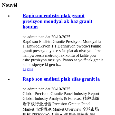
Nouvèl
Rapò sou endistri plak granit
presizyon mondyal ak baz granit
koutim
pa admin nan dat 30-10-2025
Rapò sou Endistri Granite Presizyon Mondyal la
1. Entwodiksyon 1.1 Definisyon pwodwi Panno
granit presizyon yo se sifas plat ak nivo yo itilize
nan pwosesis metroloji ak kontwòl kalite pou
asire presizyon mezi yo. Panno sa yo fèt ak granit
kalite siperyè ki gen b...
Li plis
Rapò sou endistri plak sifas granit la
pa admin nan dat 30-10-2025
Global Precision Granite Panel Industry Report
Global Industry Analysis & Forecast 精密花岗
岩平板行业报告 Precision Granite Panel
Market 市场概览 Market Overview 全球市场
规模 (283000)百万美元 年复合增长率 5%