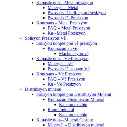
Kapasite nou—Metal presizyon
Materyèl – Metal
Pwosesis Distribisyon Presizyon
Pwosesis D' Presizyon
Konesans – Metal Presizyon
FAQ – Metal Presizyon
Ka - Metal Presizyon
Solisyon Presizyon Vè
Solisyon konplè pou vè presizyon
Konpozan an vè
Machinasyon vè
Kapasite nou—Vè Presizyon
Materyèl – Vè
Pwosesis D'usinage Vè
Konesans – Vè Presizyon
FAQ – Vè Presizyon
Ka - Vè Presizyon
Distribisyon mineral
Solisyon konplè pou Distribisyon Mineral
Konpozan Distribisyon Mineral
Kabann machin
Ranpli mineral
Kabann machin
Kapasite nou—Mineral Casting
Materyèl – Distribisyon mineral