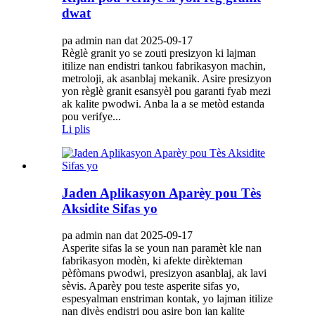
dwat
pa admin nan dat 2025-09-17
Règlè granit yo se zouti presizyon ki lajman
itilize nan endistri tankou fabrikasyon machin,
metroloji, ak asanblaj mekanik. Asire presizyon
yon règlè granit esansyèl pou garanti fyab mezi
ak kalite pwodwi. Anba la a se metòd estanda
pou verifye...
Li plis
Jaden Aplikasyon Aparèy pou Tès
Aksidite Sifas yo
pa admin nan dat 2025-09-17
Asperite sifas la se youn nan paramèt kle nan
fabrikasyon modèn, ki afekte dirèkteman
pèfòmans pwodwi, presizyon asanblaj, ak lavi
sèvis. Aparèy pou teste asperite sifas yo,
espesyalman enstriman kontak, yo lajman itilize
nan divès endistri pou asire bon jan kalite