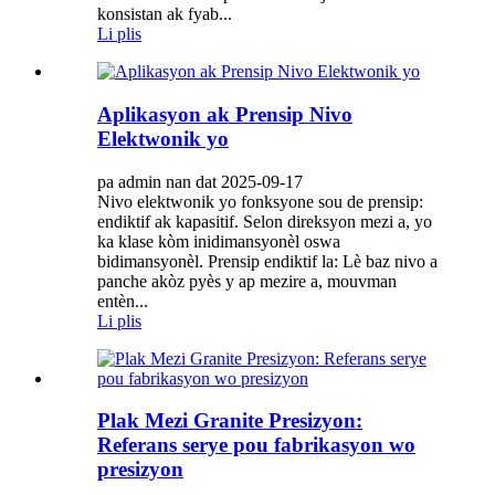
konsistan ak fyab...
Li plis
Aplikasyon ak Prensip Nivo
Elektwonik yo
pa admin nan dat 2025-09-17
Nivo elektwonik yo fonksyone sou de prensip:
endiktif ak kapasitif. Selon direksyon mezi a, yo
ka klase kòm inidimansyonèl oswa
bidimansyonèl. Prensip endiktif la: Lè baz nivo a
panche akòz pyès y ap mezire a, mouvman
entèn...
Li plis
Plak Mezi Granite Presizyon:
Referans serye pou fabrikasyon wo
presizyon