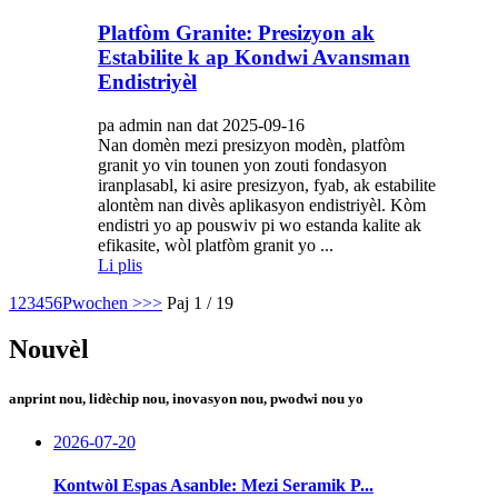
Platfòm Granite: Presizyon ak
Estabilite k ap Kondwi Avansman
Endistriyèl
pa admin nan dat 2025-09-16
Nan domèn mezi presizyon modèn, platfòm
granit yo vin tounen yon zouti fondasyon
iranplasabl, ki asire presizyon, fyab, ak estabilite
alontèm nan divès aplikasyon endistriyèl. Kòm
endistri yo ap pouswiv pi wo estanda kalite ak
efikasite, wòl platfòm granit yo ...
Li plis
1
2
3
4
5
6
Pwochen >
>>
Paj 1 / 19
Nouvèl
anprint nou, lidèchip nou, inovasyon nou, pwodwi nou yo
2026-07-20
Kontwòl Espas Asanble: Mezi Seramik P...