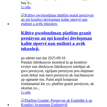
bay h...
Li plis
Kiltive pwofondman platfòm granit
presizyon an epi kondwi devlopman
kalite siperyè nan endistri a avèk
teknoloji.
pa admin nan dat 2025-09-16
Pandan fabrikasyon mondyal la ap kontinye
evolye nan direksyon fabrikasyon entelijan ak
gwo presizyon, egzijans presizyon pou ekipman
zouti debaz nan mezi presizyon ak machinasyon
ap ogmante tou. Pami anpil konpozan
fondamantal kle yo, platfòm granit presizyon, ak
ekselan yo...
Li plis