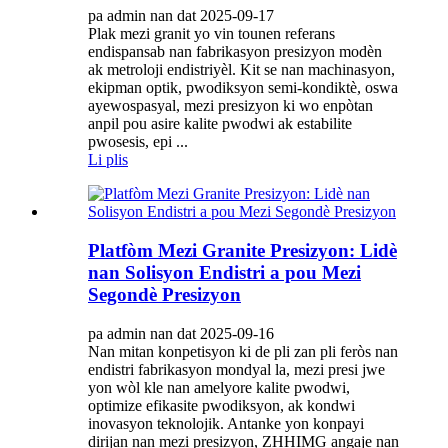
pa admin nan dat 2025-09-17
Plak mezi granit yo vin tounen referans
endispansab nan fabrikasyon presizyon modèn
ak metroloji endistriyèl. Kit se nan machinasyon,
ekipman optik, pwodiksyon semi-kondiktè, oswa
ayewospasyal, mezi presizyon ki wo enpòtan
anpil pou asire kalite pwodwi ak estabilite
pwosesis, epi ...
Li plis
Platfòm Mezi Granite Presizyon: Lidè
nan Solisyon Endistri a pou Mezi
Segondè Presizyon
pa admin nan dat 2025-09-16
Nan mitan konpetisyon ki de pli zan pli feròs nan
endistri fabrikasyon mondyal la, mezi presi jwe
yon wòl kle nan amelyore kalite pwodwi,
optimize efikasite pwodiksyon, ak kondwi
inovasyon teknolojik. Antanke yon konpayi
dirijan nan mezi presizyon, ZHHIMG angaje nan