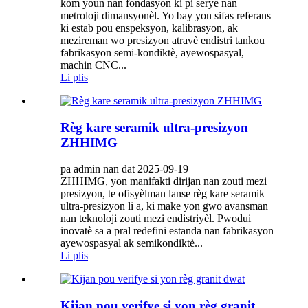
kòm youn nan fondasyon ki pi serye nan
metroloji dimansyonèl. Yo bay yon sifas referans
ki estab pou enspeksyon, kalibrasyon, ak
mezireman wo presizyon atravè endistri tankou
fabrikasyon semi-kondiktè, ayewospasyal,
machin CNC...
Li plis
Règ kare seramik ultra-presizyon
ZHHIMG
pa admin nan dat 2025-09-19
ZHHIMG, yon manifakti dirijan nan zouti mezi
presizyon, te ofisyèlman lanse règ kare seramik
ultra-presizyon li a, ki make yon gwo avansman
nan teknoloji zouti mezi endistriyèl. Pwodui
inovatè sa a pral redefini estanda nan fabrikasyon
ayewospasyal ak semikondiktè...
Li plis
Kijan pou verifye si yon règ granit