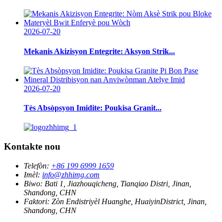
2026-07-20
Mekanis Akizisyon Entegrite: Aksyon Strik...
2026-07-20
Tès Absòpsyon Imidite: Poukisa Granit...
Kontakte nou
Telefòn:
+86 199 6999 1659
Imèl:
info@zhhimg.com
Biwo:
Bati 1, Jiazhouqicheng, Tianqiao Distri, Jinan,
Shandong, CHN
Faktori:
Zòn Endistriyèl Huanghe, HuaiyinDistrict, Jinan,
Shandong, CHN