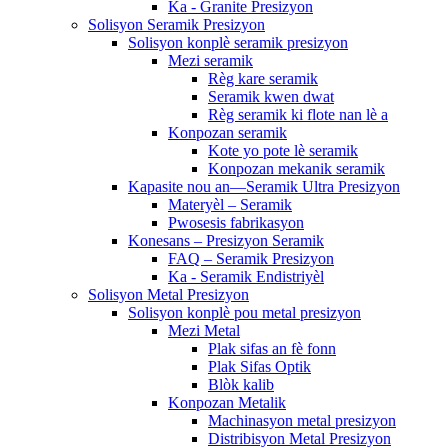
Ka - Granite Presizyon
Solisyon Seramik Presizyon
Solisyon konplè seramik presizyon
Mezi seramik
Règ kare seramik
Seramik kwen dwat
Règ seramik ki flote nan lè a
Konpozan seramik
Kote yo pote lè seramik
Konpozan mekanik seramik
Kapasite nou an—Seramik Ultra Presizyon
Materyèl – Seramik
Pwosesis fabrikasyon
Konesans – Presizyon Seramik
FAQ – Seramik Presizyon
Ka - Seramik Endistriyèl
Solisyon Metal Presizyon
Solisyon konplè pou metal presizyon
Mezi Metal
Plak sifas an fè fonn
Plak Sifas Optik
Blòk kalib
Konpozan Metalik
Machinasyon metal presizyon
Distribisyon Metal Presizyon