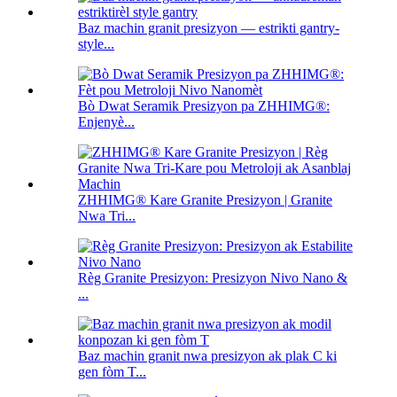
Baz machin granit presizyon — estrikti gantry-
style...
Bò Dwat Seramik Presizyon pa ZHHIMG®:
Enjenyè...
ZHHIMG® Kare Granite Presizyon | Granite
Nwa Tri...
Règ Granite Presizyon: Presizyon Nivo Nano &
...
Baz machin granit nwa presizyon ak plak C ki
gen fòm T...