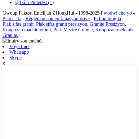
Gwoup Faktori Entelijan ZHongHui - 1998-2025
Pwodwi cho yo
-
Plan sit la
-
Règleman sou enfòmasyon prive
-
Pi bon blog la
Plak sifas granit
,
Plak sifas granit presizyon
,
Granite Presizyon
,
Konpozan machin granit
,
Plak Mezire Granite
,
Konpozan mekanik
Granite
,
Voye Imèl
Whatsapp
Skype
x