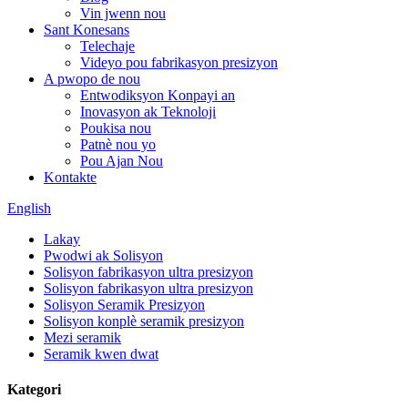
Vin jwenn nou
Sant Konesans
Telechaje
Videyo pou fabrikasyon presizyon
A pwopo de nou
Entwodiksyon Konpayi an
Inovasyon ak Teknoloji
Poukisa nou
Patnè nou yo
Pou Ajan Nou
Kontakte
English
Lakay
Pwodwi ak Solisyon
Solisyon fabrikasyon ultra presizyon
Solisyon fabrikasyon ultra presizyon
Solisyon Seramik Presizyon
Solisyon konplè seramik presizyon
Mezi seramik
Seramik kwen dwat
Kategori