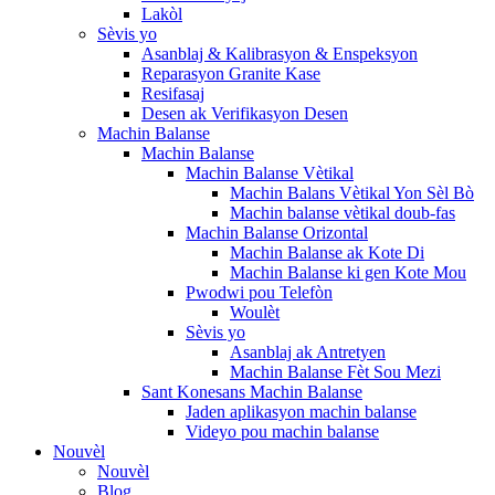
Lakòl
Sèvis yo
Asanblaj & Kalibrasyon & Enspeksyon
Reparasyon Granite Kase
Resifasaj
Desen ak Verifikasyon Desen
Machin Balanse
Machin Balanse
Machin Balanse Vètikal
Machin Balans Vètikal Yon Sèl Bò
Machin balanse vètikal doub-fas
Machin Balanse Orizontal
Machin Balanse ak Kote Di
Machin Balanse ki gen Kote Mou
Pwodwi pou Telefòn
Woulèt
Sèvis yo
Asanblaj ak Antretyen
Machin Balanse Fèt Sou Mezi
Sant Konesans Machin Balanse
Jaden aplikasyon machin balanse
Videyo pou machin balanse
Nouvèl
Nouvèl
Blog