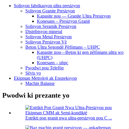
Solisyon fabrikasyon ultra presizyon
Solisyon Granite Presizyon
Kapasite nou — Granite Ultra Presizyon
Konesans – Presizyon Granit
Solisyon Seramik Presizyon
Distribisyon mineral
Solisyon Metal Presizyon
Solisyon Presizyon Vè
Beton Ultra Segondè Pèfòmans – UHPC
Kapasite nou—Beton ki gen pèfòmans ultra wo
(UHPC)
Konesans – uhpc
Pwodwi pou Telefòn
Sèvis yo
Ekipman Metroloji ak Enspeksyon
Machin Balanse
Pwodwi ki prezante yo
Estrikti pon granit nwa ultra-presizyon pou C ...