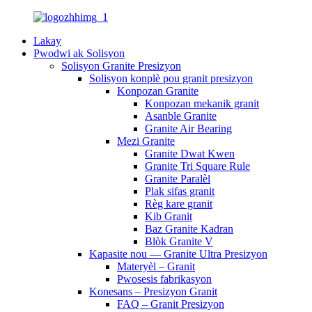
Lakay
Pwodwi ak Solisyon
Solisyon Granite Presizyon
Solisyon konplè pou granit presizyon
Konpozan Granite
Konpozan mekanik granit
Asanble Granite
Granite Air Bearing
Mezi Granite
Granite Dwat Kwen
Granite Tri Square Rule
Granite Paralèl
Plak sifas granit
Règ kare granit
Kib Granit
Baz Granite Kadran
Blòk Granite V
Kapasite nou — Granite Ultra Presizyon
Materyèl – Granit
Pwosesis fabrikasyon
Konesans – Presizyon Granit
FAQ – Granit Presizyon