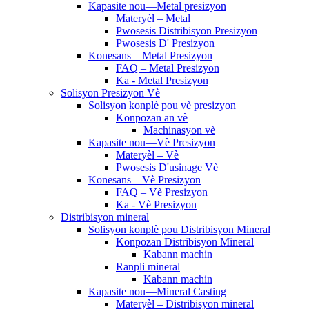
Kapasite nou—Metal presizyon
Materyèl – Metal
Pwosesis Distribisyon Presizyon
Pwosesis D' Presizyon
Konesans – Metal Presizyon
FAQ – Metal Presizyon
Ka - Metal Presizyon
Solisyon Presizyon Vè
Solisyon konplè pou vè presizyon
Konpozan an vè
Machinasyon vè
Kapasite nou—Vè Presizyon
Materyèl – Vè
Pwosesis D'usinage Vè
Konesans – Vè Presizyon
FAQ – Vè Presizyon
Ka - Vè Presizyon
Distribisyon mineral
Solisyon konplè pou Distribisyon Mineral
Konpozan Distribisyon Mineral
Kabann machin
Ranpli mineral
Kabann machin
Kapasite nou—Mineral Casting
Materyèl – Distribisyon mineral