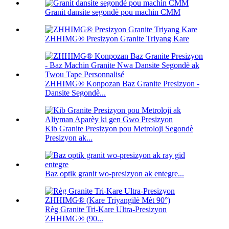
Granit dansite segondè pou machin CMM
ZHHIMG® Presizyon Granite Triyang Kare
ZHHIMG® Konpozan Baz Granite Presizyon -
Dansite Segondè...
Kib Granite Presizyon pou Metroloji Segondè
Presizyon ak...
Baz optik granit wo-presizyon ak entegre...
Règ Granite Tri-Kare Ultra-Presizyon
ZHHIMG® (90...