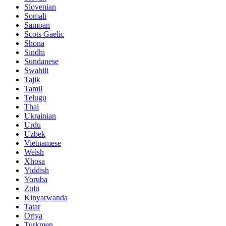
Slovenian
Somali
Samoan
Scots Gaelic
Shona
Sindhi
Sundanese
Swahili
Tajik
Tamil
Telugu
Thai
Ukrainian
Urdu
Uzbek
Vietnamese
Welsh
Xhosa
Yiddish
Yoruba
Zulu
Kinyarwanda
Tatar
Oriya
Turkmen