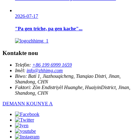
2026-07-17
"Pa gen triche, pa gen kache"...
Kontakte nou
Telefòn:
+86 199 6999 1659
Imèl:
info@zhhimg.com
Biwo:
Bati 1, Jiazhouqicheng, Tianqiao Distri, Jinan,
Shandong, CHN
Faktori:
Zòn Endistriyèl Huanghe, HuaiyinDistrict, Jinan,
Shandong, CHN
DEMANN KOUNYE A