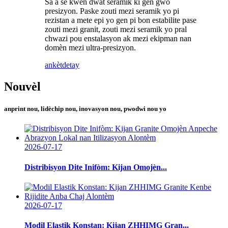
Sa a se kwen dwat seramik ki gen gwo
presizyon. Paske zouti mezi seramik yo pi
rezistan a mete epi yo gen pi bon estabilite pase
zouti mezi granit, zouti mezi seramik yo pral
chwazi pou enstalasyon ak mezi ekipman nan
domèn mezi ultra-presizyon.
ankèt
detay
Nouvèl
anprint nou, lidèchip nou, inovasyon nou, pwodwi nou yo
2026-07-17
Distribisyon Dite Inifòm: Kijan Omojèn...
2026-07-17
Modil Elastik Konstan: Kijan ZHHIMG Gran...