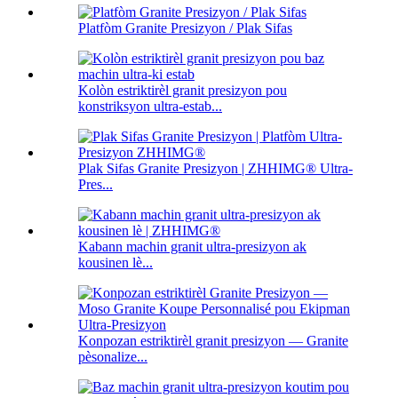
Platfòm Granite Presizyon / Plak Sifas
Kolòn estriktirèl granit presizyon pou
konstriksyon ultra-estab...
Plak Sifas Granite Presizyon | ZHHIMG® Ultra-
Pres...
Kabann machin granit ultra-presizyon ak
kousinen lè...
Konpozan estriktirèl granit presizyon — Granite
pèsonalize...