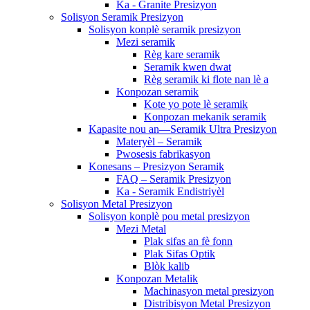
Ka - Granite Presizyon
Solisyon Seramik Presizyon
Solisyon konplè seramik presizyon
Mezi seramik
Règ kare seramik
Seramik kwen dwat
Règ seramik ki flote nan lè a
Konpozan seramik
Kote yo pote lè seramik
Konpozan mekanik seramik
Kapasite nou an—Seramik Ultra Presizyon
Materyèl – Seramik
Pwosesis fabrikasyon
Konesans – Presizyon Seramik
FAQ – Seramik Presizyon
Ka - Seramik Endistriyèl
Solisyon Metal Presizyon
Solisyon konplè pou metal presizyon
Mezi Metal
Plak sifas an fè fonn
Plak Sifas Optik
Blòk kalib
Konpozan Metalik
Machinasyon metal presizyon
Distribisyon Metal Presizyon