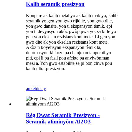
Kalib seramik presizyon
Konpare ak kalib metal yo ak kalib mab yo, kalib
seramik yo gen yon gwo rijidite, yon gwo dite,
yon gwo dansite, yon ti ekspansyon tèmik, epi
yon ti devyasyon akòz pwòp pwa yo, sa ki fè yo
gen yon ekselan rezistans kont mete. Li gen yon
gwo dite ak yon ekselan rezistans kont mete.
Akòz ti koyefisyan ekspansyon tèmik la,
defòmasyon ki koze pa chanjman tanperati yo
piti, epi li pa fasil pou afekte pa anviwònman
mezi a. Yon gwo estabilite se pi bon chwa pou
kalib ultra-presizyon.
ankèt
detay
Règ Dwat Seramik Presizyon -
Seramik aliminyòm Al2O3