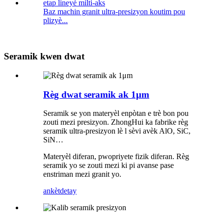
Baz machin granit ultra-presizyon koutim pou
plizyè...
Seramik kwen dwat
Règ dwat seramik ak 1μm
Seramik se yon materyèl enpòtan e trè bon pou
zouti mezi presizyon. ZhongHui ka fabrike règ
seramik ultra-presizyon lè l sèvi avèk AlO, SiC,
SiN…
Materyèl diferan, pwopriyete fizik diferan. Règ
seramik yo se zouti mezi ki pi avanse pase
enstriman mezi granit yo.
ankèt
detay