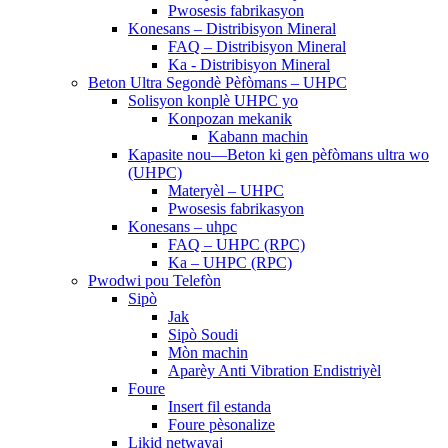
Pwosesis fabrikasyon
Konesans – Distribisyon Mineral
FAQ – Distribisyon Mineral
Ka - Distribisyon Mineral
Beton Ultra Segondè Pèfòmans – UHPC
Solisyon konplè UHPC yo
Konpozan mekanik
Kabann machin
Kapasite nou—Beton ki gen pèfòmans ultra wo
(UHPC)
Materyèl – UHPC
Pwosesis fabrikasyon
Konesans – uhpc
FAQ – UHPC (RPC)
Ka – UHPC (RPC)
Pwodwi pou Telefòn
Sipò
Jak
Sipò Soudi
Mòn machin
Aparèy Anti Vibration Endistriyèl
Foure
Insert fil estanda
Foure pèsonalize
Likid netwayaj