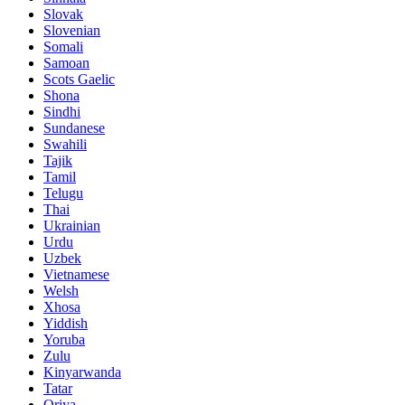
Slovak
Slovenian
Somali
Samoan
Scots Gaelic
Shona
Sindhi
Sundanese
Swahili
Tajik
Tamil
Telugu
Thai
Ukrainian
Urdu
Uzbek
Vietnamese
Welsh
Xhosa
Yiddish
Yoruba
Zulu
Kinyarwanda
Tatar
Oriya