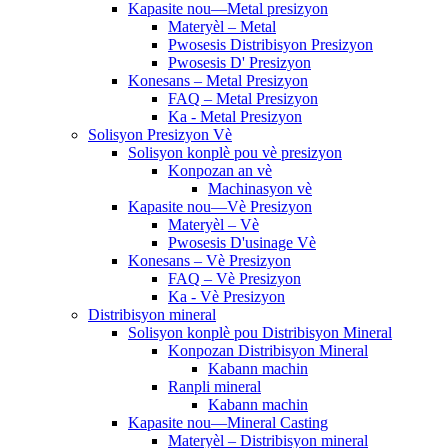
Kapasite nou—Metal presizyon
Materyèl – Metal
Pwosesis Distribisyon Presizyon
Pwosesis D' Presizyon
Konesans – Metal Presizyon
FAQ – Metal Presizyon
Ka - Metal Presizyon
Solisyon Presizyon Vè
Solisyon konplè pou vè presizyon
Konpozan an vè
Machinasyon vè
Kapasite nou—Vè Presizyon
Materyèl – Vè
Pwosesis D'usinage Vè
Konesans – Vè Presizyon
FAQ – Vè Presizyon
Ka - Vè Presizyon
Distribisyon mineral
Solisyon konplè pou Distribisyon Mineral
Konpozan Distribisyon Mineral
Kabann machin
Ranpli mineral
Kabann machin
Kapasite nou—Mineral Casting
Materyèl – Distribisyon mineral