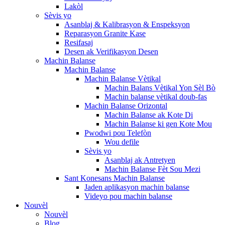
Lakòl
Sèvis yo
Asanblaj & Kalibrasyon & Enspeksyon
Reparasyon Granite Kase
Resifasaj
Desen ak Verifikasyon Desen
Machin Balanse
Machin Balanse
Machin Balanse Vètikal
Machin Balans Vètikal Yon Sèl Bò
Machin balanse vètikal doub-fas
Machin Balanse Orizontal
Machin Balanse ak Kote Di
Machin Balanse ki gen Kote Mou
Pwodwi pou Telefòn
Wou defile
Sèvis yo
Asanblaj ak Antretyen
Machin Balanse Fèt Sou Mezi
Sant Konesans Machin Balanse
Jaden aplikasyon machin balanse
Videyo pou machin balanse
Nouvèl
Nouvèl
Blog