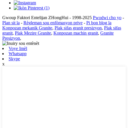
Gwoup Faktori Entelijan ZHongHui - 1998-2025
Pwodwi cho yo
-
Plan sit la
-
Règleman sou enfòmasyon prive
-
Pi bon blog la
Konpozan mekanik Granite
,
Plak sifas granit presizyon
,
Plak sifas
granit
,
Plak Mezire Granite
,
Konpozan machin granit
,
Granite
Presizyon
,
Voye Imèl
Whatsapp
Skype
x