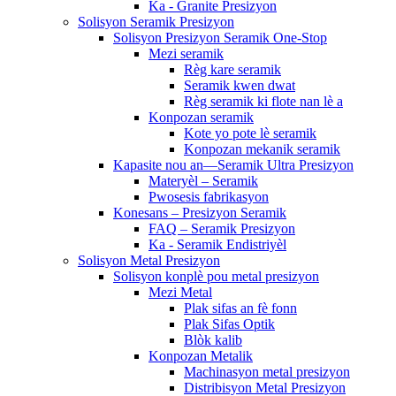
Ka - Granite Presizyon
Solisyon Seramik Presizyon
Solisyon Presizyon Seramik One-Stop
Mezi seramik
Règ kare seramik
Seramik kwen dwat
Règ seramik ki flote nan lè a
Konpozan seramik
Kote yo pote lè seramik
Konpozan mekanik seramik
Kapasite nou an—Seramik Ultra Presizyon
Materyèl – Seramik
Pwosesis fabrikasyon
Konesans – Presizyon Seramik
FAQ – Seramik Presizyon
Ka - Seramik Endistriyèl
Solisyon Metal Presizyon
Solisyon konplè pou metal presizyon
Mezi Metal
Plak sifas an fè fonn
Plak Sifas Optik
Blòk kalib
Konpozan Metalik
Machinasyon metal presizyon
Distribisyon Metal Presizyon