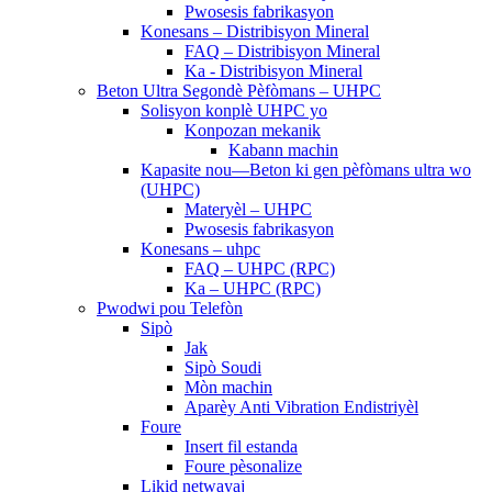
Pwosesis fabrikasyon
Konesans – Distribisyon Mineral
FAQ – Distribisyon Mineral
Ka - Distribisyon Mineral
Beton Ultra Segondè Pèfòmans – UHPC
Solisyon konplè UHPC yo
Konpozan mekanik
Kabann machin
Kapasite nou—Beton ki gen pèfòmans ultra wo
(UHPC)
Materyèl – UHPC
Pwosesis fabrikasyon
Konesans – uhpc
FAQ – UHPC (RPC)
Ka – UHPC (RPC)
Pwodwi pou Telefòn
Sipò
Jak
Sipò Soudi
Mòn machin
Aparèy Anti Vibration Endistriyèl
Foure
Insert fil estanda
Foure pèsonalize
Likid netwayaj