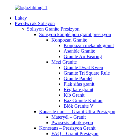
Lakay
Pwodwi ak Solisyon
Solisyon Granite Presizyon
Solisyon konplè pou granit presizyon
Konpozan Granite
Konpozan mekanik granit
Asanble Granite
Granite Air Bearing
Mezi Granite
Granite Dwat Kwen
Granite Tri Square Rule
Granite Paralèl
Plak sifas granit
Règ kare granit
Kib Granit
Baz Granite Kadran
Blòk Granite V
Kapasite nou — Granit Ultra Presizyon
Materyèl – Granit
Pwosesis fabrikasyon
Konesans – Presizyon Granit
FAQ – Granit Presizyon