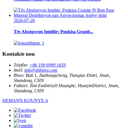
2026-07-20
Tès Absòpsyon Imidite: Poukisa Granit...
Kontakte nou
Telefòn:
+86 199 6999 1659
Imèl:
info@zhhimg.com
Biwo:
Bati 1, Jiazhouqicheng, Tianqiao Distri, Jinan,
Shandong, CHN
Faktori:
Zòn Endistriyèl Huanghe, HuaiyinDistrict, Jinan,
Shandong, CHN
DEMANN KOUNYE A