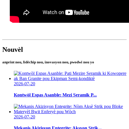
Nouvèl
anprint nou, lidèchip nou, inovasyon nou, pwodwi nou yo
2026-07-20
Kontwòl Espas Asanble: Mezi Seramik P...
2026-07-20
Mekanis Akizisyon Entegrite: Aksyon Strik...