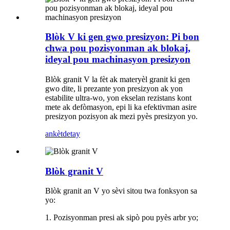
Blòk V ki gen gwo presizyon: Pi bon
chwa pou pozisyonman ak blokaj,
ideyal pou machinasyon presizyon
Blòk granit V la fèt ak materyèl granit ki gen
gwo dite, li prezante yon presizyon ak yon
estabilite ultra-wo, yon ekselan rezistans kont
mete ak defòmasyon, epi li ka efektivman asire
presizyon pozisyon ak mezi pyès presizyon yo.
ankèt
detay
Blòk granit V
Blòk granit an V yo sèvi sitou twa fonksyon sa
yo:
1. Pozisyonman presi ak sipò pou pyès arbr yo;