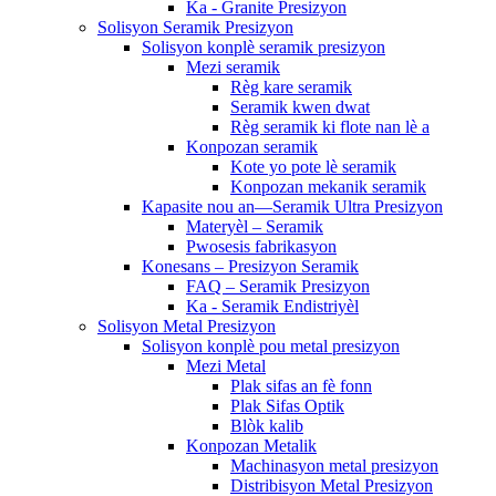
Ka - Granite Presizyon
Solisyon Seramik Presizyon
Solisyon konplè seramik presizyon
Mezi seramik
Règ kare seramik
Seramik kwen dwat
Règ seramik ki flote nan lè a
Konpozan seramik
Kote yo pote lè seramik
Konpozan mekanik seramik
Kapasite nou an—Seramik Ultra Presizyon
Materyèl – Seramik
Pwosesis fabrikasyon
Konesans – Presizyon Seramik
FAQ – Seramik Presizyon
Ka - Seramik Endistriyèl
Solisyon Metal Presizyon
Solisyon konplè pou metal presizyon
Mezi Metal
Plak sifas an fè fonn
Plak Sifas Optik
Blòk kalib
Konpozan Metalik
Machinasyon metal presizyon
Distribisyon Metal Presizyon