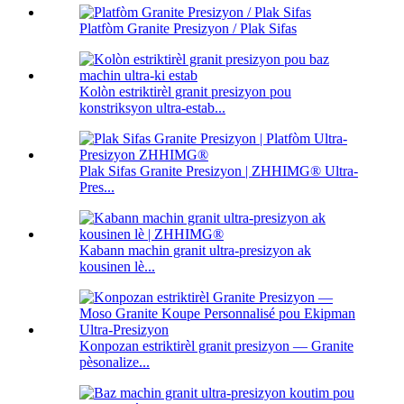
Platfòm Granite Presizyon / Plak Sifas
Kolòn estriktirèl granit presizyon pou
konstriksyon ultra-estab...
Plak Sifas Granite Presizyon | ZHHIMG® Ultra-
Pres...
Kabann machin granit ultra-presizyon ak
kousinen lè...
Konpozan estriktirèl granit presizyon — Granite
pèsonalize...