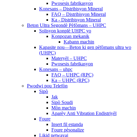
Pwosesis fabrikasyon
Konesans – Distribisyon Mineral
FAQ – Distribisyon Mineral
Ka - Distribisyon Mineral
Beton Ultra Segondè Pèfòmans – UHPC
Solisyon konplè UHPC yo
Konpozan mekanik
Kabann machin
Kapasite nou—Beton ki gen pèfòmans ultra wo
(UHPC)
Materyèl – UHPC
Pwosesis fabrikasyon
Konesans – uhpc
FAQ – UHPC (RPC)
Ka – UHPC (RPC)
Pwodwi pou Telefòn
Sipò
Jak
Sipò Soudi
Mòn machin
Aparèy Anti Vibration Endistriyèl
Foure
Insert fil estanda
Foure pèsonalize
Likid netwayaj