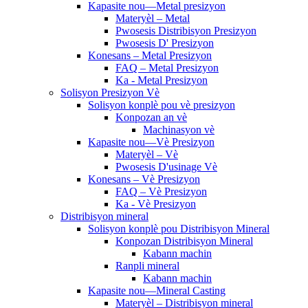
Kapasite nou—Metal presizyon
Materyèl – Metal
Pwosesis Distribisyon Presizyon
Pwosesis D' Presizyon
Konesans – Metal Presizyon
FAQ – Metal Presizyon
Ka - Metal Presizyon
Solisyon Presizyon Vè
Solisyon konplè pou vè presizyon
Konpozan an vè
Machinasyon vè
Kapasite nou—Vè Presizyon
Materyèl – Vè
Pwosesis D'usinage Vè
Konesans – Vè Presizyon
FAQ – Vè Presizyon
Ka - Vè Presizyon
Distribisyon mineral
Solisyon konplè pou Distribisyon Mineral
Konpozan Distribisyon Mineral
Kabann machin
Ranpli mineral
Kabann machin
Kapasite nou—Mineral Casting
Materyèl – Distribisyon mineral