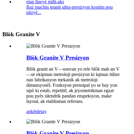
Baz machin granit ultra-presizyon koutim pou
plizyè...
Blòk Granite V
Blòk Granite V Presizyon
Blòk granit an V—souvan yo rele blòk mab an V
—se ekipman metroloji presizyon ki lajman itilize
nan fabrikasyon mekanik ak metroloji
dimansyonèl. Fonksyon prensipal yo se bay yon
sipò ki estab, repetitif, ak jeyometrikman egzat
pou pyès silendrik pandan enspeksyon, make
layout, ak etablisman referans.
ankèt
detay
Blòk Granite V Presizyon