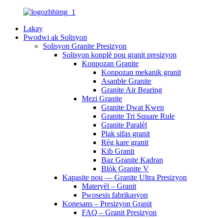
Lakay
Pwodwi ak Solisyon
Solisyon Granite Presizyon
Solisyon konplè pou granit presizyon
Konpozan Granite
Konpozan mekanik granit
Asanble Granite
Granite Air Bearing
Mezi Granite
Granite Dwat Kwen
Granite Tri Square Rule
Granite Paralèl
Plak sifas granit
Règ kare granit
Kib Granit
Baz Granite Kadran
Blòk Granite V
Kapasite nou — Granite Ultra Presizyon
Materyèl – Granit
Pwosesis fabrikasyon
Konesans – Presizyon Granit
FAQ – Granit Presizyon