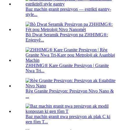
Baz machin granit presizyon — estrikti gantry-
style...
Bò Dwat Seramik Presizyon pa ZHHIMG®:
Enjenyè...
ZHHIMG® Kare Granite Presizyon | Granite
Nwa Tri...
Règ Granite Presizyon: Presizyon Nivo Nano &
...
Baz machin granit nwa presizyon ak plak C ki
gen fòm T...