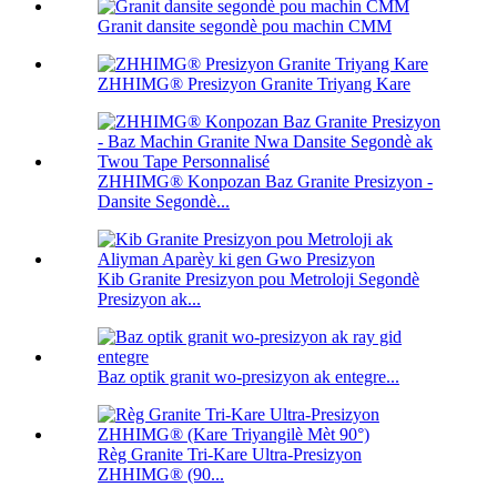
Granit dansite segondè pou machin CMM
ZHHIMG® Presizyon Granite Triyang Kare
ZHHIMG® Konpozan Baz Granite Presizyon -
Dansite Segondè...
Kib Granite Presizyon pou Metroloji Segondè
Presizyon ak...
Baz optik granit wo-presizyon ak entegre...
Règ Granite Tri-Kare Ultra-Presizyon
ZHHIMG® (90...