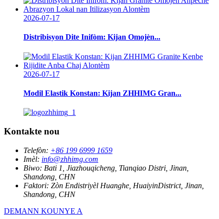
2026-07-17
Distribisyon Dite Inifòm: Kijan Omojèn...
2026-07-17
Modil Elastik Konstan: Kijan ZHHIMG Gran...
Kontakte nou
Telefòn:
+86 199 6999 1659
Imèl:
info@zhhimg.com
Biwo:
Bati 1, Jiazhouqicheng, Tianqiao Distri, Jinan,
Shandong, CHN
Faktori:
Zòn Endistriyèl Huanghe, HuaiyinDistrict, Jinan,
Shandong, CHN
DEMANN KOUNYE A