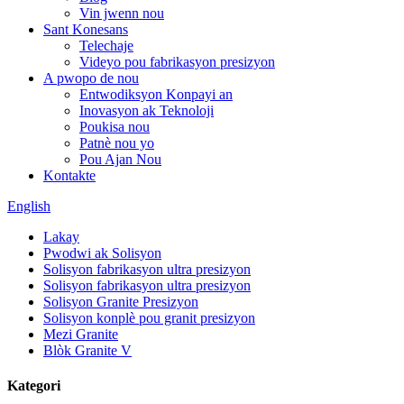
Vin jwenn nou
Sant Konesans
Telechaje
Videyo pou fabrikasyon presizyon
A pwopo de nou
Entwodiksyon Konpayi an
Inovasyon ak Teknoloji
Poukisa nou
Patnè nou yo
Pou Ajan Nou
Kontakte
English
Lakay
Pwodwi ak Solisyon
Solisyon fabrikasyon ultra presizyon
Solisyon fabrikasyon ultra presizyon
Solisyon Granite Presizyon
Solisyon konplè pou granit presizyon
Mezi Granite
Blòk Granite V
Kategori