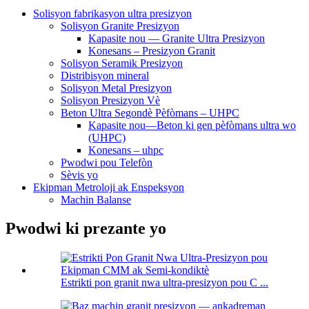
Solisyon fabrikasyon ultra presizyon
Solisyon Granite Presizyon
Kapasite nou — Granite Ultra Presizyon
Konesans – Presizyon Granit
Solisyon Seramik Presizyon
Distribisyon mineral
Solisyon Metal Presizyon
Solisyon Presizyon Vè
Beton Ultra Segondè Pèfòmans – UHPC
Kapasite nou—Beton ki gen pèfòmans ultra wo
(UHPC)
Konesans – uhpc
Pwodwi pou Telefòn
Sèvis yo
Ekipman Metroloji ak Enspeksyon
Machin Balanse
Pwodwi ki prezante yo
Estrikti pon granit nwa ultra-presizyon pou C ...