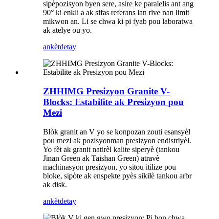
sipèpozisyon byen sere, asire ke paralelis ant ang
90° ki enkli a ak sifas referans lan rive nan limit
mikwon an. Li se chwa ki pi fyab pou laboratwa
ak atelye ou yo.
ankèt
detay
ZHHIMG Presizyon Granite V-
Blocks: Estabilite ak Presizyon pou
Mezi
Blòk granit an V yo se konpozan zouti esansyèl
pou mezi ak pozisyonman presizyon endistriyèl.
Yo fèt ak granit natirèl kalite siperyè (tankou
Jinan Green ak Taishan Green) atravè
machinasyon presizyon, yo sitou itilize pou
bloke, sipòte ak enspekte pyès sikilè tankou arbr
ak disk.
ankèt
detay