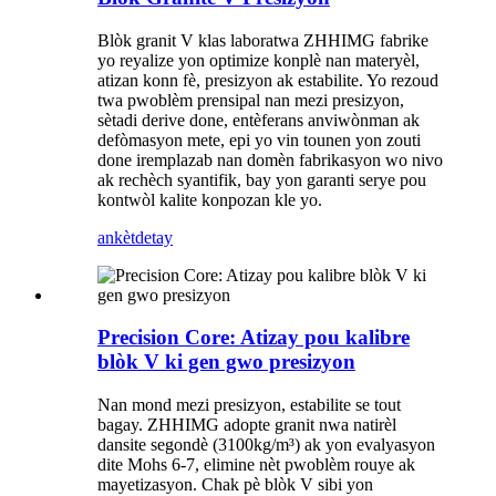
Blòk granit V klas laboratwa ZHHIMG fabrike
yo reyalize yon optimize konplè nan materyèl,
atizan konn fè, presizyon ak estabilite. Yo rezoud
twa pwoblèm prensipal nan mezi presizyon,
sètadi derive done, entèferans anviwònman ak
defòmasyon mete, epi yo vin tounen yon zouti
done iremplazab nan domèn fabrikasyon wo nivo
ak rechèch syantifik, bay yon garanti serye pou
kontwòl kalite konpozan kle yo.
ankèt
detay
Precision Core: Atizay pou kalibre
blòk V ki gen gwo presizyon
Nan mond mezi presizyon, estabilite se tout
bagay. ZHHIMG adopte granit nwa natirèl
dansite segondè (3100kg/m³) ak yon evalyasyon
dite Mohs 6-7, elimine nèt pwoblèm rouye ak
mayetizasyon. Chak pè blòk V sibi yon