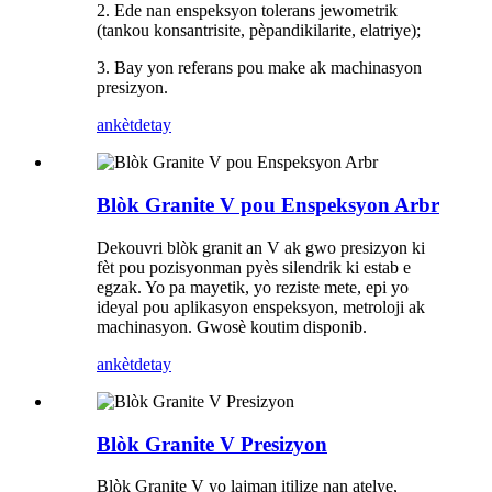
2. Ede nan enspeksyon tolerans jewometrik
(tankou konsantrisite, pèpandikilarite, elatriye);
3. Bay yon referans pou make ak machinasyon
presizyon.
ankèt
detay
Blòk Granite V pou Enspeksyon Arbr
Dekouvri blòk granit an V ak gwo presizyon ki
fèt pou pozisyonman pyès silendrik ki estab e
egzak. Yo pa mayetik, yo reziste mete, epi yo
ideyal pou aplikasyon enspeksyon, metroloji ak
machinasyon. Gwosè koutim disponib.
ankèt
detay
Blòk Granite V Presizyon
Blòk Granite V yo lajman itilize nan atelye,