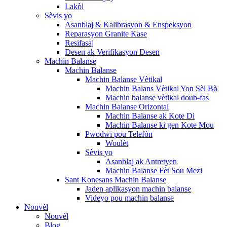
Lakòl
Sèvis yo
Asanblaj & Kalibrasyon & Enspeksyon
Reparasyon Granite Kase
Resifasaj
Desen ak Verifikasyon Desen
Machin Balanse
Machin Balanse
Machin Balanse Vètikal
Machin Balans Vètikal Yon Sèl Bò
Machin balanse vètikal doub-fas
Machin Balanse Orizontal
Machin Balanse ak Kote Di
Machin Balanse ki gen Kote Mou
Pwodwi pou Telefòn
Woulèt
Sèvis yo
Asanblaj ak Antretyen
Machin Balanse Fèt Sou Mezi
Sant Konesans Machin Balanse
Jaden aplikasyon machin balanse
Videyo pou machin balanse
Nouvèl
Nouvèl
Blog