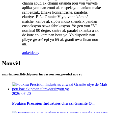
chanm zouti ak chanm estanda pou yon varyete
aplikasyon nan zouti ak enspeksyon tankou make
sant egzak, tcheke konsantrisite, paralelis,
elatriye. Blòk Granite V yo, vann kòm pè
matche, kenbe ak sipòte moso silendrik pandan
enspeksyon oswa fabrikasyon. Yo gen yon "V"
nominal 90 degre, santre ak paralèl ak anba a ak
de kote epi kare nan bout yo. Yo disponib nan
plizyè gwosè epi yo fèt ak granit nwa Jinan nou
an.
ankèt
detay
Nouvèl
anprint nou, lidèchip nou, inovasyon nou, pwodwi nou yo
2026-07-20
Poukisa Precision Industries chwazi Granite O...