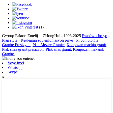
Gwoup Faktori Entelijan ZHongHui - 1998-2025
Pwodwi cho yo
-
Plan sit la
-
Règleman sou enfòmasyon prive
-
Pi bon blog la
Granite Presizyon
,
Plak Mezire Granite
,
Konpozan machin granit
,
Plak sifas granit presizyon
,
Plak sifas granit
,
Konpozan mekanik
Granite
,
Voye Imèl
Whatsapp
Skype
x