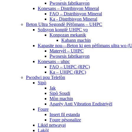
Pwosesis fabrikasyon
Konesans – Distribisyon Mineral
FAQ – Distribisyon Mineral
Ka - Distribisyon Mineral
Beton Ultra Segondè Pèfòmans – UHPC
Solisyon konplè UHPC yo
Konpozan mekanik
Kabann machin
Kapasite nou—Beton ki gen pèfòmans ultra wo 
Materyèl – UHPC
Pwosesis fabrikasyon
Konesans – uhpc
FAQ – UHPC (RPC)
Ka – UHPC (RPC)
Pwodwi pou Telefòn
Sipò
Jak
Sipò Soudi
Mòn machin
Aparèy Anti Vibration Endistriyèl
Foure
Insert fil estanda
Foure pèsonalize
Likid netwayaj
Lakòl