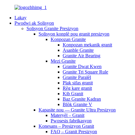
Lakay
Pwodwi ak Solisyon
Solisyon Granite Presizyon
Solisyon konplè pou granit presizyon
Konpozan Granite
Konpozan mekanik granit
Asanble Granite
Granite Air Bearing
Mezi Granite
Granite Dwat Kwen
Granite Tri Square Rule
Granite Paralèl
Plak sifas granit
Règ kare granit
Kib Granit
Baz Granite Kadran
Blòk Granite V
Kapasite nou — Granite Ultra Presizyon
Materyèl – Granit
Pwosesis fabrikasyon
Konesans – Presizyon Granit
FAQ – Granit Presizyon