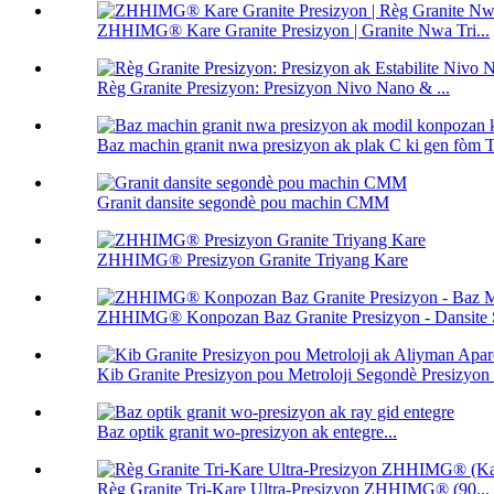
ZHHIMG® Kare Granite Presizyon | Granite Nwa Tri...
Règ Granite Presizyon: Presizyon Nivo Nano & ...
Baz machin granit nwa presizyon ak plak C ki gen fòm T.
Granit dansite segondè pou machin CMM
ZHHIMG® Presizyon Granite Triyang Kare
ZHHIMG® Konpozan Baz Granite Presizyon - Dansite 
Kib Granite Presizyon pou Metroloji Segondè Presizyon 
Baz optik granit wo-presizyon ak entegre...
Règ Granite Tri-Kare Ultra-Presizyon ZHHIMG® (90...