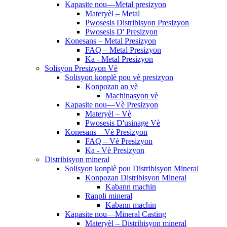
Kapasite nou—Metal presizyon
Materyèl – Metal
Pwosesis Distribisyon Presizyon
Pwosesis D' Presizyon
Konesans – Metal Presizyon
FAQ – Metal Presizyon
Ka - Metal Presizyon
Solisyon Presizyon Vè
Solisyon konplè pou vè presizyon
Konpozan an vè
Machinasyon vè
Kapasite nou—Vè Presizyon
Materyèl – Vè
Pwosesis D'usinage Vè
Konesans – Vè Presizyon
FAQ – Vè Presizyon
Ka - Vè Presizyon
Distribisyon mineral
Solisyon konplè pou Distribisyon Mineral
Konpozan Distribisyon Mineral
Kabann machin
Ranpli mineral
Kabann machin
Kapasite nou—Mineral Casting
Materyèl – Distribisyon mineral