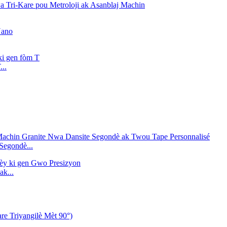
..
Segondè...
ak...