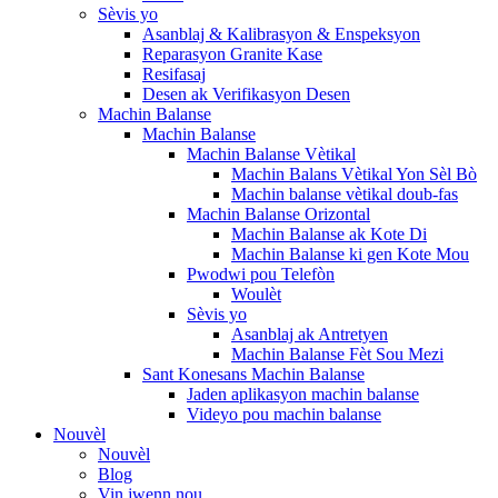
Sèvis yo
Asanblaj & Kalibrasyon & Enspeksyon
Reparasyon Granite Kase
Resifasaj
Desen ak Verifikasyon Desen
Machin Balanse
Machin Balanse
Machin Balanse Vètikal
Machin Balans Vètikal Yon Sèl Bò
Machin balanse vètikal doub-fas
Machin Balanse Orizontal
Machin Balanse ak Kote Di
Machin Balanse ki gen Kote Mou
Pwodwi pou Telefòn
Woulèt
Sèvis yo
Asanblaj ak Antretyen
Machin Balanse Fèt Sou Mezi
Sant Konesans Machin Balanse
Jaden aplikasyon machin balanse
Videyo pou machin balanse
Nouvèl
Nouvèl
Blog
Vin jwenn nou