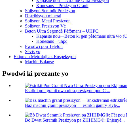
Kapasite nou — Granite Ultra Presizyon
Konesans – Presizyon Granit
Solisyon Seramik Presizyon
Distribisyon mineral
Solisyon Metal Presizyon
Solisyon Presizyon Vè
Beton Ultra Segondè Pèfòmans – UHPC
Kapasite nou—Beton ki gen pèfòmans ultra wo 
Konesans – uhpc
Pwodwi pou Telefòn
Sèvis yo
Ekipman Metroloji ak Enspeksyon
Machin Balanse
Pwodwi ki prezante yo
Estrikti pon granit nwa ultra-presizyon pou C ...
Baz machin granit presizyon — estrikti gantry-style...
Bò Dwat Seramik Presizyon pa ZHHIMG®: Enjenyè...