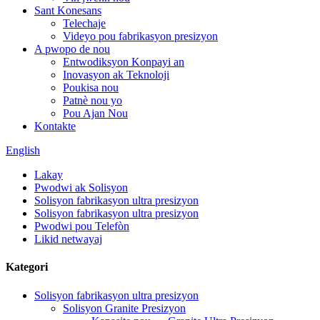
Sant Konesans
Telechaje
Videyo pou fabrikasyon presizyon
A pwopo de nou
Entwodiksyon Konpayi an
Inovasyon ak Teknoloji
Poukisa nou
Patnè nou yo
Pou Ajan Nou
Kontakte
English
Lakay
Pwodwi ak Solisyon
Solisyon fabrikasyon ultra presizyon
Solisyon fabrikasyon ultra presizyon
Pwodwi pou Telefòn
Likid netwayaj
Kategori
Solisyon fabrikasyon ultra presizyon
Solisyon Granite Presizyon