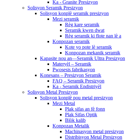
Ka - Granite Presizyon
Solisyon Seramik Presizyon
Solisyon konplè seramik presizyon
Mezi seramik
Règ kare seramik
Seramik kwen dwat
Règ seramik ki flote nan lè a
Konpozan seramik
Kote yo pote lè seramik
Konpozan mekanik seramik
Kapasite nou an—Seramik Ultra Presizyon
Materyèl – Seramik
Pwosesis fabrikasyon
Konesans – Presizyon Seramik
FAQ – Seramik Presizyon
Ka - Seramik Endistriyèl
Solisyon Metal Presizyon
Solisyon konplè pou metal presizyon
Mezi Metal
Plak sifas an fè fonn
Plak Sifas Optik
Blòk kalib
Konpozan Metalik
Machinasyon metal presizyon
Distribisyon Metal Presizyon