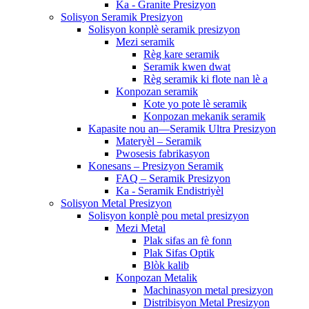
Ka - Granite Presizyon
Solisyon Seramik Presizyon
Solisyon konplè seramik presizyon
Mezi seramik
Règ kare seramik
Seramik kwen dwat
Règ seramik ki flote nan lè a
Konpozan seramik
Kote yo pote lè seramik
Konpozan mekanik seramik
Kapasite nou an—Seramik Ultra Presizyon
Materyèl – Seramik
Pwosesis fabrikasyon
Konesans – Presizyon Seramik
FAQ – Seramik Presizyon
Ka - Seramik Endistriyèl
Solisyon Metal Presizyon
Solisyon konplè pou metal presizyon
Mezi Metal
Plak sifas an fè fonn
Plak Sifas Optik
Blòk kalib
Konpozan Metalik
Machinasyon metal presizyon
Distribisyon Metal Presizyon