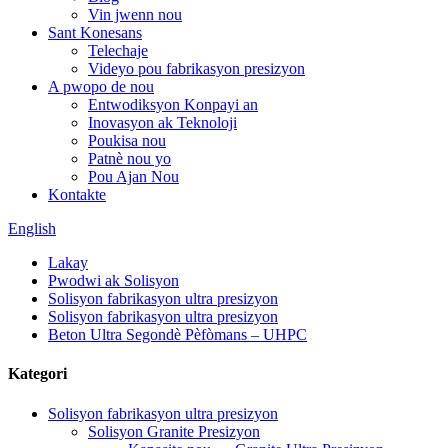
Vin jwenn nou
Sant Konesans
Telechaje
Videyo pou fabrikasyon presizyon
A pwopo de nou
Entwodiksyon Konpayi an
Inovasyon ak Teknoloji
Poukisa nou
Patnè nou yo
Pou Ajan Nou
Kontakte
English
Lakay
Pwodwi ak Solisyon
Solisyon fabrikasyon ultra presizyon
Solisyon fabrikasyon ultra presizyon
Beton Ultra Segondè Pèfòmans – UHPC
Kategori
Solisyon fabrikasyon ultra presizyon
Solisyon Granite Presizyon