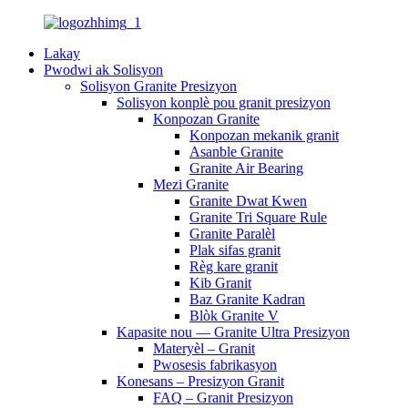
Lakay
Pwodwi ak Solisyon
Solisyon Granite Presizyon
Solisyon konplè pou granit presizyon
Konpozan Granite
Konpozan mekanik granit
Asanble Granite
Granite Air Bearing
Mezi Granite
Granite Dwat Kwen
Granite Tri Square Rule
Granite Paralèl
Plak sifas granit
Règ kare granit
Kib Granit
Baz Granite Kadran
Blòk Granite V
Kapasite nou — Granite Ultra Presizyon
Materyèl – Granit
Pwosesis fabrikasyon
Konesans – Presizyon Granit
FAQ – Granit Presizyon