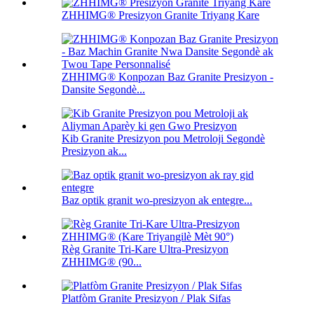
ZHHIMG® Presizyon Granite Triyang Kare
ZHHIMG® Konpozan Baz Granite Presizyon -
Dansite Segondè...
Kib Granite Presizyon pou Metroloji Segondè
Presizyon ak...
Baz optik granit wo-presizyon ak entegre...
Règ Granite Tri-Kare Ultra-Presizyon
ZHHIMG® (90...
Platfòm Granite Presizyon / Plak Sifas