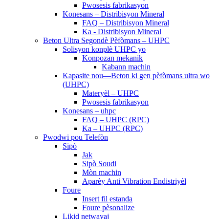
Pwosesis fabrikasyon
Konesans – Distribisyon Mineral
FAQ – Distribisyon Mineral
Ka - Distribisyon Mineral
Beton Ultra Segondè Pèfòmans – UHPC
Solisyon konplè UHPC yo
Konpozan mekanik
Kabann machin
Kapasite nou—Beton ki gen pèfòmans ultra wo
(UHPC)
Materyèl – UHPC
Pwosesis fabrikasyon
Konesans – uhpc
FAQ – UHPC (RPC)
Ka – UHPC (RPC)
Pwodwi pou Telefòn
Sipò
Jak
Sipò Soudi
Mòn machin
Aparèy Anti Vibration Endistriyèl
Foure
Insert fil estanda
Foure pèsonalize
Likid netwayaj