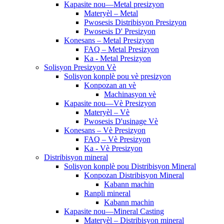
Kapasite nou—Metal presizyon
Materyèl – Metal
Pwosesis Distribisyon Presizyon
Pwosesis D' Presizyon
Konesans – Metal Presizyon
FAQ – Metal Presizyon
Ka - Metal Presizyon
Solisyon Presizyon Vè
Solisyon konplè pou vè presizyon
Konpozan an vè
Machinasyon vè
Kapasite nou—Vè Presizyon
Materyèl – Vè
Pwosesis D'usinage Vè
Konesans – Vè Presizyon
FAQ – Vè Presizyon
Ka - Vè Presizyon
Distribisyon mineral
Solisyon konplè pou Distribisyon Mineral
Konpozan Distribisyon Mineral
Kabann machin
Ranpli mineral
Kabann machin
Kapasite nou—Mineral Casting
Materyèl – Distribisyon mineral