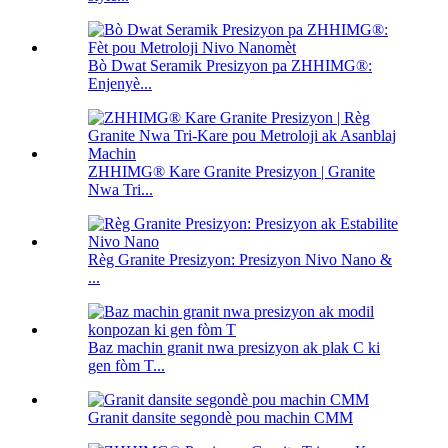
Bò Dwat Seramik Presizyon pa ZHHIMG®:
Enjenyè...
ZHHIMG® Kare Granite Presizyon | Granite
Nwa Tri...
Règ Granite Presizyon: Presizyon Nivo Nano &
...
Baz machin granit nwa presizyon ak plak C ki
gen fòm T...
Granit dansite segondè pou machin CMM