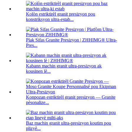
Kolòn estriktirèl granit presizyon pou
konstriksyon ultra-estab...
Plak Sifas Granite Presizyon | ZHHIMG® Ultra-
Pres...
Kabann machin granit ultra-presizyon ak
kousinen lè...
Konpozan estriktirèl granit presizyon — Granite
pèsonalize...
Baz machin granit ultra-presizyon koutim pou
plizyè...