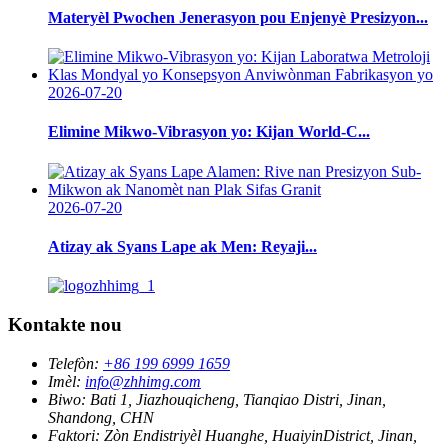
Materyèl Pwochen Jenerasyon pou Enjenyè Presizyon...
2026-07-20
Elimine Mikwo-Vibrasyon yo: Kijan World-C...
2026-07-20
Atizay ak Syans Lape ak Men: Reyaji...
Kontakte nou
Telefòn:
+86 199 6999 1659
Imèl:
info@zhhimg.com
Biwo:
Bati 1, Jiazhouqicheng, Tianqiao Distri, Jinan,
Shandong, CHN
Faktori:
Zòn Endistriyèl Huanghe, HuaiyinDistrict, Jinan,