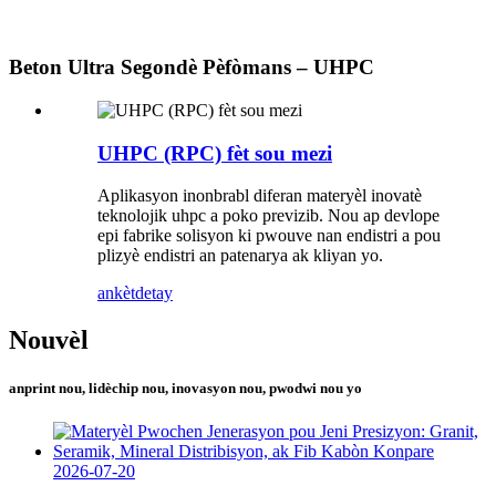
Beton Ultra Segondè Pèfòmans – UHPC
UHPC (RPC) fèt sou mezi
Aplikasyon inonbrabl diferan materyèl inovatè
teknolojik uhpc a poko previzib. Nou ap devlope
epi fabrike solisyon ki pwouve nan endistri a pou
plizyè endistri an patenarya ak kliyan yo.
ankèt
detay
Nouvèl
anprint nou, lidèchip nou, inovasyon nou, pwodwi nou yo
2026-07-20