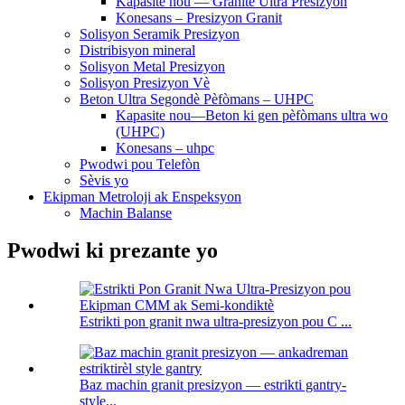
Kapasite nou — Granite Ultra Presizyon
Konesans – Presizyon Granit
Solisyon Seramik Presizyon
Distribisyon mineral
Solisyon Metal Presizyon
Solisyon Presizyon Vè
Beton Ultra Segondè Pèfòmans – UHPC
Kapasite nou—Beton ki gen pèfòmans ultra wo
(UHPC)
Konesans – uhpc
Pwodwi pou Telefòn
Sèvis yo
Ekipman Metroloji ak Enspeksyon
Machin Balanse
Pwodwi ki prezante yo
Estrikti pon granit nwa ultra-presizyon pou C ...
Baz machin granit presizyon — estrikti gantry-
style...