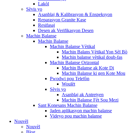
Lakòl
Sèvis yo
Asanblaj & Kalibrasyon & Enspeksyon
Reparasyon Granite Kase
Resifasaj
Desen ak Verifikasyon Desen
Machin Balanse
Machin Balanse
Machin Balanse Vètikal
Machin Balans Vètikal Yon Sèl Bò
Machin balanse vètikal doub-fas
Machin Balanse Orizontal
Machin Balanse ak Kote Di
Machin Balanse ki gen Kote Mou
Pwodwi pou Telefòn
Woulèt
Sèvis yo
Asanblaj ak Antretyen
Machin Balanse Fèt Sou Mezi
Sant Konesans Machin Balanse
Jaden aplikasyon machin balanse
Videyo pou machin balanse
Nouvèl
Nouvèl
Blog