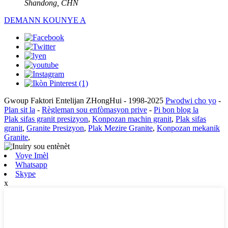
Shandong, CHN
DEMANN KOUNYE A
Gwoup Faktori Entelijan ZHongHui - 1998-2025
Pwodwi cho yo
-
Plan sit la
-
Règleman sou enfòmasyon prive
-
Pi bon blog la
Plak sifas granit presizyon
,
Konpozan machin granit
,
Plak sifas
granit
,
Granite Presizyon
,
Plak Mezire Granite
,
Konpozan mekanik
Granite
,
Voye Imèl
Whatsapp
Skype
x