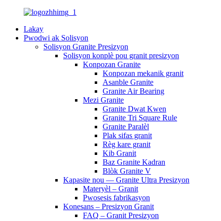
Lakay
Pwodwi ak Solisyon
Solisyon Granite Presizyon
Solisyon konplè pou granit presizyon
Konpozan Granite
Konpozan mekanik granit
Asanble Granite
Granite Air Bearing
Mezi Granite
Granite Dwat Kwen
Granite Tri Square Rule
Granite Paralèl
Plak sifas granit
Règ kare granit
Kib Granit
Baz Granite Kadran
Blòk Granite V
Kapasite nou — Granite Ultra Presizyon
Materyèl – Granit
Pwosesis fabrikasyon
Konesans – Presizyon Granit
FAQ – Granit Presizyon