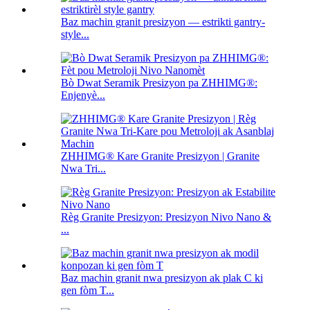
Baz machin granit presizyon — estrikti gantry-
style...
Bò Dwat Seramik Presizyon pa ZHHIMG®:
Enjenyè...
ZHHIMG® Kare Granite Presizyon | Granite
Nwa Tri...
Règ Granite Presizyon: Presizyon Nivo Nano &
...
Baz machin granit nwa presizyon ak plak C ki
gen fòm T...