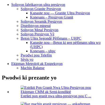
Solisyon fabrikasyon ultra presizyon
Solisyon Granite Presizyon
Kapasite nou — Granite Ultra Presizyon
Konesans – Presizyon Granit
Solisyon Seramik Presizyon
Distribisyon mineral
Solisyon Metal Presizyon
Solisyon Presizyon Vè
Beton Ultra Segondè Pèfòmans – UHPC
Kapasite nou—Beton ki gen pèfòmans ultra wo
(UHPC)
Konesans – uhpc
Pwodwi pou Telefòn
Sèvis yo
Ekipman Metroloji ak Enspeksyon
Machin Balanse
Pwodwi ki prezante yo
Estrikti pon granit nwa ultra-presizyon pou C ...