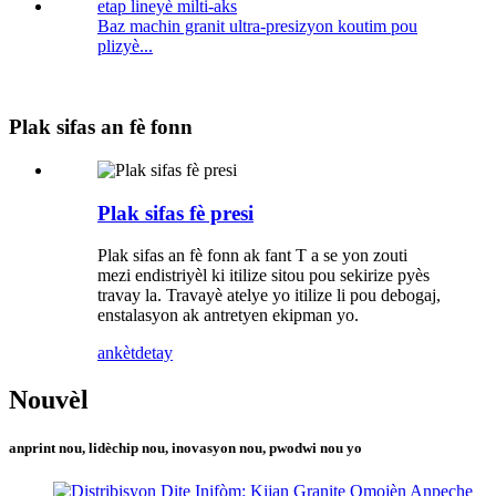
Baz machin granit ultra-presizyon koutim pou
plizyè...
Plak sifas an fè fonn
Plak sifas fè presi
Plak sifas an fè fonn ak fant T a se yon zouti
mezi endistriyèl ki itilize sitou pou sekirize pyès
travay la. Travayè atelye yo itilize li pou debogaj,
enstalasyon ak antretyen ekipman yo.
ankèt
detay
Nouvèl
anprint nou, lidèchip nou, inovasyon nou, pwodwi nou yo