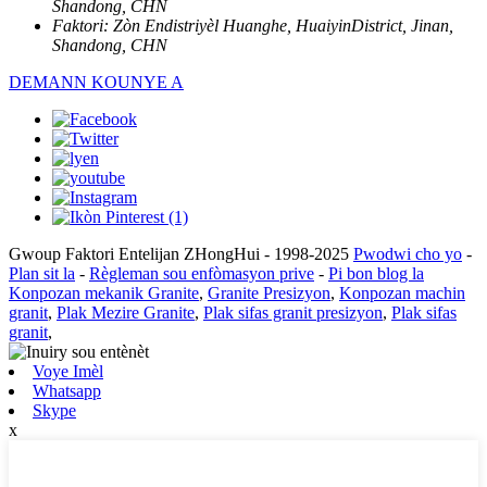
Shandong, CHN
Faktori:
Zòn Endistriyèl Huanghe, HuaiyinDistrict, Jinan,
Shandong, CHN
DEMANN KOUNYE A
Gwoup Faktori Entelijan ZHongHui - 1998-2025
Pwodwi cho yo
-
Plan sit la
-
Règleman sou enfòmasyon prive
-
Pi bon blog la
Konpozan mekanik Granite
,
Granite Presizyon
,
Konpozan machin
granit
,
Plak Mezire Granite
,
Plak sifas granit presizyon
,
Plak sifas
granit
,
Voye Imèl
Whatsapp
Skype
x