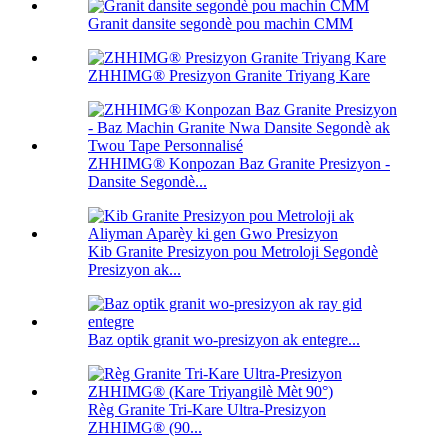
Granit dansite segondè pou machin CMM
ZHHIMG® Presizyon Granite Triyang Kare
ZHHIMG® Konpozan Baz Granite Presizyon -
Dansite Segondè...
Kib Granite Presizyon pou Metroloji Segondè
Presizyon ak...
Baz optik granit wo-presizyon ak entegre...
Règ Granite Tri-Kare Ultra-Presizyon
ZHHIMG® (90...