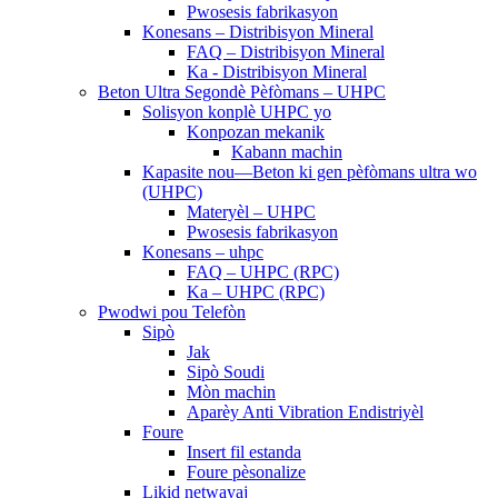
Pwosesis fabrikasyon
Konesans – Distribisyon Mineral
FAQ – Distribisyon Mineral
Ka - Distribisyon Mineral
Beton Ultra Segondè Pèfòmans – UHPC
Solisyon konplè UHPC yo
Konpozan mekanik
Kabann machin
Kapasite nou—Beton ki gen pèfòmans ultra wo
(UHPC)
Materyèl – UHPC
Pwosesis fabrikasyon
Konesans – uhpc
FAQ – UHPC (RPC)
Ka – UHPC (RPC)
Pwodwi pou Telefòn
Sipò
Jak
Sipò Soudi
Mòn machin
Aparèy Anti Vibration Endistriyèl
Foure
Insert fil estanda
Foure pèsonalize
Likid netwayaj