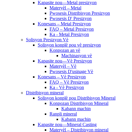
Kapasite nou—Metal presizyon
Materyèl – Metal
Pwosesis Distribisyon Presizyon
Pwosesis D' Presizyon
Konesans – Metal Presizyon
FAQ – Metal Presizyon
Ka - Metal Presizyon
Solisyon Presizyon Vè
Solisyon konplè pou vè presizyon
Konpozan an vè
Machinasyon vè
Kapasite nou—Vè Presizyon
Materyèl – Vè
Pwosesis D'usinage Vè
Konesans – Vè Presizyon
FAQ – Vè Presizyon
Ka - Vè Presizyon
Distribisyon mineral
Solisyon konplè pou Distribisyon Mineral
Konpozan Distribisyon Mineral
Kabann machin
Ranpli mineral
Kabann machin
Kapasite nou—Mineral Casting
Materyèl – Distribisyon mineral