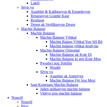
Lakòl
Sèvis yo
Asanblaj & Kalibrasyon & Enspeksyon
Reparasyon Granite Kase
Resifasaj
Desen ak Verifikasyon Desen
Machin Balanse
Machin Balanse
Machin Balanse Vètikal
Machin Balans Vètikal Yon Sèl Bò
Machin balanse vètikal doub-fas
Machin Balanse Orizontal
Machin Balanse ak Kote Di
Machin Balanse ki gen Kote Mou
Pwodwi pou Telefòn
Woulèt
Sèvis yo
Asanblaj ak Antretyen
Machin Balanse Fèt Sou Mezi
Sant Konesans Machin Balanse
Jaden aplikasyon machin balanse
Videyo pou machin balanse
Nouvèl
Nouvèl
Blog