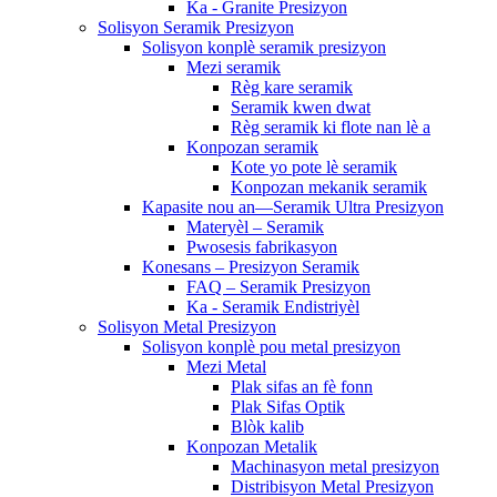
Ka - Granite Presizyon
Solisyon Seramik Presizyon
Solisyon konplè seramik presizyon
Mezi seramik
Règ kare seramik
Seramik kwen dwat
Règ seramik ki flote nan lè a
Konpozan seramik
Kote yo pote lè seramik
Konpozan mekanik seramik
Kapasite nou an—Seramik Ultra Presizyon
Materyèl – Seramik
Pwosesis fabrikasyon
Konesans – Presizyon Seramik
FAQ – Seramik Presizyon
Ka - Seramik Endistriyèl
Solisyon Metal Presizyon
Solisyon konplè pou metal presizyon
Mezi Metal
Plak sifas an fè fonn
Plak Sifas Optik
Blòk kalib
Konpozan Metalik
Machinasyon metal presizyon
Distribisyon Metal Presizyon