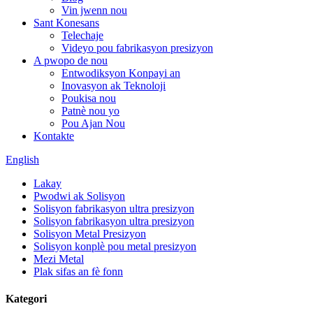
Vin jwenn nou
Sant Konesans
Telechaje
Videyo pou fabrikasyon presizyon
A pwopo de nou
Entwodiksyon Konpayi an
Inovasyon ak Teknoloji
Poukisa nou
Patnè nou yo
Pou Ajan Nou
Kontakte
English
Lakay
Pwodwi ak Solisyon
Solisyon fabrikasyon ultra presizyon
Solisyon fabrikasyon ultra presizyon
Solisyon Metal Presizyon
Solisyon konplè pou metal presizyon
Mezi Metal
Plak sifas an fè fonn
Kategori