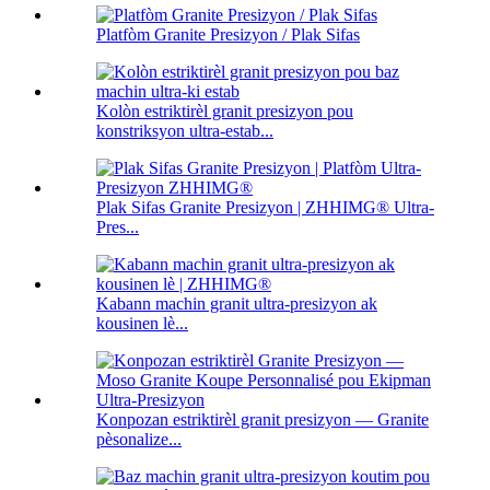
Platfòm Granite Presizyon / Plak Sifas
Kolòn estriktirèl granit presizyon pou
konstriksyon ultra-estab...
Plak Sifas Granite Presizyon | ZHHIMG® Ultra-
Pres...
Kabann machin granit ultra-presizyon ak
kousinen lè...
Konpozan estriktirèl granit presizyon — Granite
pèsonalize...