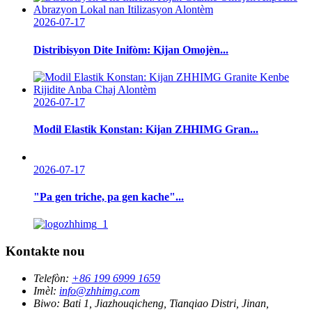
2026-07-17
Distribisyon Dite Inifòm: Kijan Omojèn...
2026-07-17
Modil Elastik Konstan: Kijan ZHHIMG Gran...
2026-07-17
"Pa gen triche, pa gen kache"...
Kontakte nou
Telefòn:
+86 199 6999 1659
Imèl:
info@zhhimg.com
Biwo:
Bati 1, Jiazhouqicheng, Tianqiao Distri, Jinan,