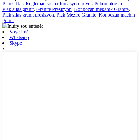
Plan sit la
-
Règleman sou enfòmasyon prive
-
Pi bon blog la
Plak sifas granit
,
Granite Presizyon
,
Konpozan mekanik Granite
,
Plak sifas granit presizyon
,
Plak Mezire Granite
,
Konpozan machin
granit
,
Voye Imèl
Whatsapp
Skype
x