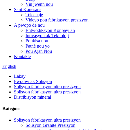
Vin jwenn nou
Sant Konesans
Telechaje
Videyo pou fabrikasyon presizyon
A pwopo de nou
Entwodiksyon Konpayi an
Inovasyon ak Teknoloji
Poukisa nou
Patnè nou yo
Pou Ajan Nou
Kontakte
English
Lakay
Pwodwi ak Solisyon
Solisyon fabrikasyon ultra presizyon
Solisyon fabrikasyon ultra presizyon
Distribisyon mineral
Kategori
Solisyon fabrikasyon ultra presizyon
Solisyon Granite Presizyon