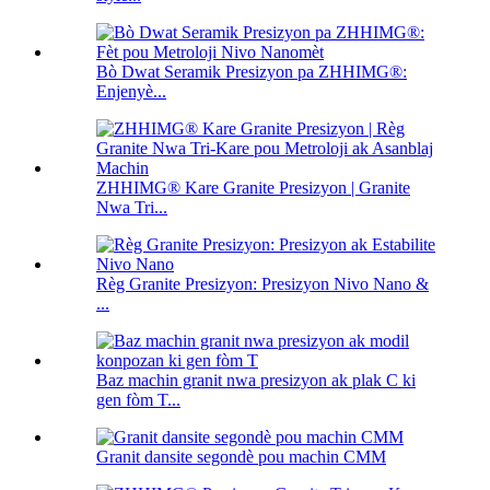
Bò Dwat Seramik Presizyon pa ZHHIMG®:
Enjenyè...
ZHHIMG® Kare Granite Presizyon | Granite
Nwa Tri...
Règ Granite Presizyon: Presizyon Nivo Nano &
...
Baz machin granit nwa presizyon ak plak C ki
gen fòm T...
Granit dansite segondè pou machin CMM