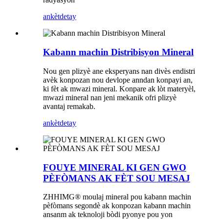
ankèt
detay
Kabann machin Distribisyon Mineral
Nou gen plizyè ane eksperyans nan divès endistri
avèk konpozan nou devlope anndan konpayi an,
ki fèt ak mwazi mineral. Konpare ak lòt materyèl,
mwazi mineral nan jeni mekanik ofri plizyè
avantaj remakab.
ankèt
detay
FOUYE MINERAL KI GEN GWO
PÈFÒMANS AK FÈT SOU MESAJ
ZHHIMG® moulaj mineral pou kabann machin
pèfòmans segondè ak konpozan kabann machin
ansanm ak teknoloji bòdi pyonye pou yon