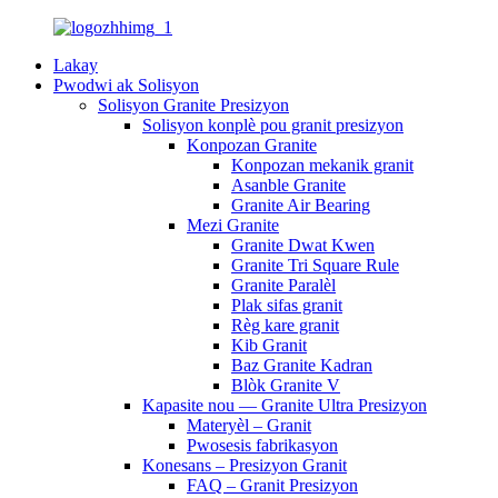
Lakay
Pwodwi ak Solisyon
Solisyon Granite Presizyon
Solisyon konplè pou granit presizyon
Konpozan Granite
Konpozan mekanik granit
Asanble Granite
Granite Air Bearing
Mezi Granite
Granite Dwat Kwen
Granite Tri Square Rule
Granite Paralèl
Plak sifas granit
Règ kare granit
Kib Granit
Baz Granite Kadran
Blòk Granite V
Kapasite nou — Granite Ultra Presizyon
Materyèl – Granit
Pwosesis fabrikasyon
Konesans – Presizyon Granit
FAQ – Granit Presizyon