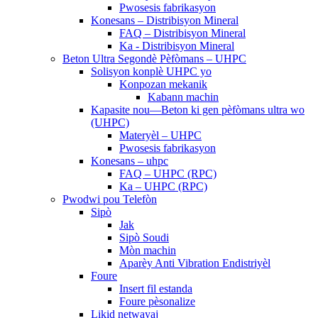
Pwosesis fabrikasyon
Konesans – Distribisyon Mineral
FAQ – Distribisyon Mineral
Ka - Distribisyon Mineral
Beton Ultra Segondè Pèfòmans – UHPC
Solisyon konplè UHPC yo
Konpozan mekanik
Kabann machin
Kapasite nou—Beton ki gen pèfòmans ultra wo
(UHPC)
Materyèl – UHPC
Pwosesis fabrikasyon
Konesans – uhpc
FAQ – UHPC (RPC)
Ka – UHPC (RPC)
Pwodwi pou Telefòn
Sipò
Jak
Sipò Soudi
Mòn machin
Aparèy Anti Vibration Endistriyèl
Foure
Insert fil estanda
Foure pèsonalize
Likid netwayaj