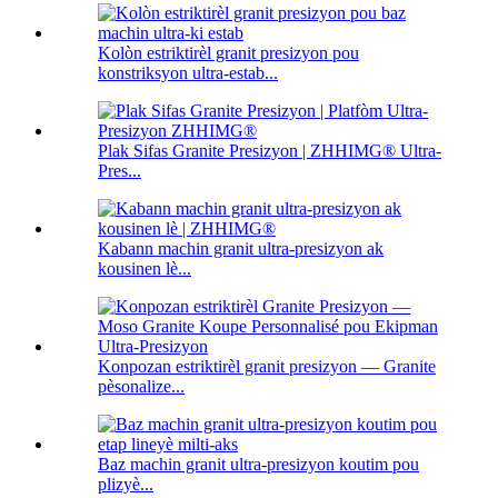
Kolòn estriktirèl granit presizyon pou
konstriksyon ultra-estab...
Plak Sifas Granite Presizyon | ZHHIMG® Ultra-
Pres...
Kabann machin granit ultra-presizyon ak
kousinen lè...
Konpozan estriktirèl granit presizyon — Granite
pèsonalize...
Baz machin granit ultra-presizyon koutim pou
plizyè...