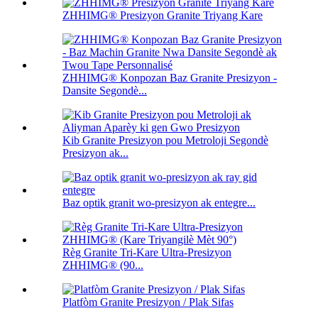
ZHHIMG® Presizyon Granite Triyang Kare
ZHHIMG® Konpozan Baz Granite Presizyon -
Dansite Segondè...
Kib Granite Presizyon pou Metroloji Segondè
Presizyon ak...
Baz optik granit wo-presizyon ak entegre...
Règ Granite Tri-Kare Ultra-Presizyon
ZHHIMG® (90...
Platfòm Granite Presizyon / Plak Sifas