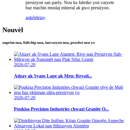
presizyon san parèy. Nou ka fabrike yon varyete
baz machin moulaj mineral ak gwo presizyon.
ankèt
detay
Nouvèl
anprint nou, lidèchip nou, inovasyon nou, pwodwi nou yo
2026-07-20
Atizay ak Syans Lape ak Men: Reyaji...
2026-07-20
Poukisa Precision Industries chwazi Granite O...