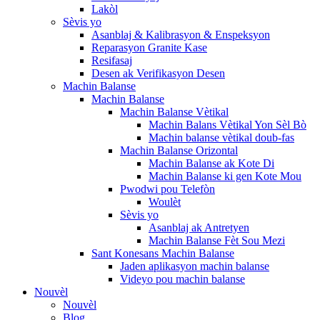
Lakòl
Sèvis yo
Asanblaj & Kalibrasyon & Enspeksyon
Reparasyon Granite Kase
Resifasaj
Desen ak Verifikasyon Desen
Machin Balanse
Machin Balanse
Machin Balanse Vètikal
Machin Balans Vètikal Yon Sèl Bò
Machin balanse vètikal doub-fas
Machin Balanse Orizontal
Machin Balanse ak Kote Di
Machin Balanse ki gen Kote Mou
Pwodwi pou Telefòn
Woulèt
Sèvis yo
Asanblaj ak Antretyen
Machin Balanse Fèt Sou Mezi
Sant Konesans Machin Balanse
Jaden aplikasyon machin balanse
Videyo pou machin balanse
Nouvèl
Nouvèl
Blog