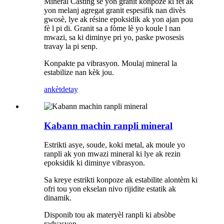
Mineral Casting se yon granit konpoze ki fèt ak
yon melanj agregat granit espesifik nan divès
gwosè, lye ak résine epoksidik ak yon ajan pou
fè l pi di. Granit sa a fòme lè yo koule l nan
mwazi, sa ki diminye pri yo, paske pwosesis
travay la pi senp.
Konpakte pa vibrasyon. Moulaj mineral la
estabilize nan kèk jou.
ankèt
detay
Kabann machin ranpli mineral
Estrikti asye, soude, koki metal, ak moule yo
ranpli ak yon mwazi mineral ki lye ak rezin
epoksidik ki diminye vibrasyon.
Sa kreye estrikti konpoze ak estabilite alontèm ki
ofri tou yon ekselan nivo rijidite estatik ak
dinamik.
Disponib tou ak materyèl ranpli ki absòbe
radyasyon