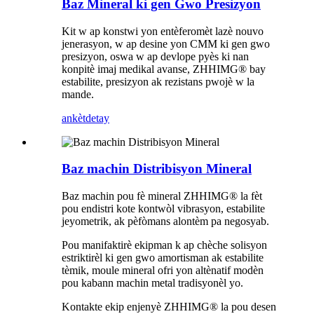
Baz Mineral ki gen Gwo Presizyon
Kit w ap konstwi yon entèferomèt lazè nouvo
jenerasyon, w ap desine yon CMM ki gen gwo
presizyon, oswa w ap devlope pyès ki nan
konpitè imaj medikal avanse, ZHHIMG® bay
estabilite, presizyon ak rezistans pwojè w la
mande.
ankèt
detay
Baz machin Distribisyon Mineral
Baz machin pou fè mineral ZHHIMG® la fèt
pou endistri kote kontwòl vibrasyon, estabilite
jeyometrik, ak pèfòmans alontèm pa negosyab.
Pou manifaktirè ekipman k ap chèche solisyon
estriktirèl ki gen gwo amortisman ak estabilite
tèmik, moule mineral ofri yon altènatif modèn
pou kabann machin metal tradisyonèl yo.
Kontakte ekip enjenyè ZHHIMG® la pou desen