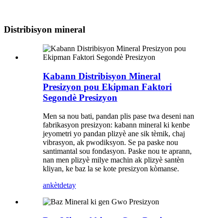
Distribisyon mineral
Kabann Distribisyon Mineral
Presizyon pou Ekipman Faktori
Segondè Presizyon
Men sa nou bati, pandan plis pase twa deseni nan
fabrikasyon presizyon: kabann mineral ki kenbe
jeyometri yo pandan plizyè ane sik tèmik, chaj
vibrasyon, ak pwodiksyon. Se pa paske nou
santimantal sou fondasyon. Paske nou te aprann,
nan men plizyè milye machin ak plizyè santèn
kliyan, ke baz la se kote presizyon kòmanse.
ankèt
detay