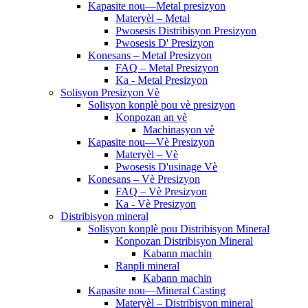
Kapasite nou—Metal presizyon
Materyèl – Metal
Pwosesis Distribisyon Presizyon
Pwosesis D' Presizyon
Konesans – Metal Presizyon
FAQ – Metal Presizyon
Ka - Metal Presizyon
Solisyon Presizyon Vè
Solisyon konplè pou vè presizyon
Konpozan an vè
Machinasyon vè
Kapasite nou—Vè Presizyon
Materyèl – Vè
Pwosesis D'usinage Vè
Konesans – Vè Presizyon
FAQ – Vè Presizyon
Ka - Vè Presizyon
Distribisyon mineral
Solisyon konplè pou Distribisyon Mineral
Konpozan Distribisyon Mineral
Kabann machin
Ranpli mineral
Kabann machin
Kapasite nou—Mineral Casting
Materyèl – Distribisyon mineral