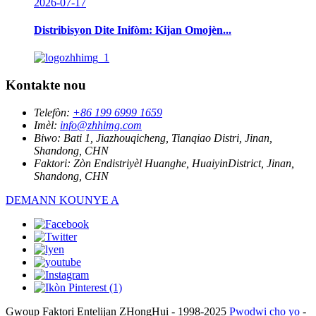
2026-07-17
Distribisyon Dite Inifòm: Kijan Omojèn...
Kontakte nou
Telefòn:
+86 199 6999 1659
Imèl:
info@zhhimg.com
Biwo:
Bati 1, Jiazhouqicheng, Tianqiao Distri, Jinan,
Shandong, CHN
Faktori:
Zòn Endistriyèl Huanghe, HuaiyinDistrict, Jinan,
Shandong, CHN
DEMANN KOUNYE A
Gwoup Faktori Entelijan ZHongHui - 1998-2025
Pwodwi cho yo
-