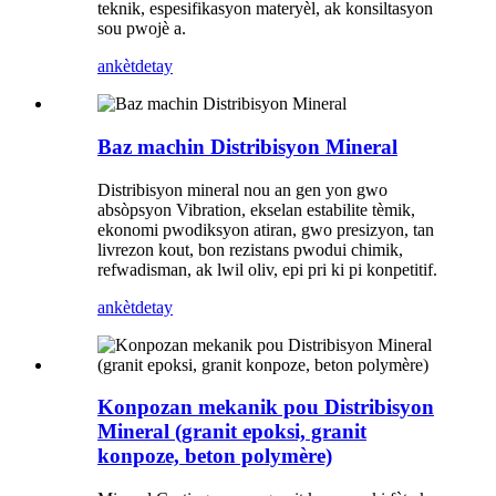
teknik, espesifikasyon materyèl, ak konsiltasyon
sou pwojè a.
ankèt
detay
Baz machin Distribisyon Mineral
Distribisyon mineral nou an gen yon gwo
absòpsyon Vibration, ekselan estabilite tèmik,
ekonomi pwodiksyon atiran, gwo presizyon, tan
livrezon kout, bon rezistans pwodui chimik,
refwadisman, ak lwil oliv, epi pri ki pi konpetitif.
ankèt
detay
Konpozan mekanik pou Distribisyon
Mineral (granit epoksi, granit
konpoze, beton polymère)