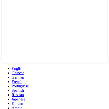
English
Chinese
German
French
Portuguese
Spanish
Russian
Japanese
Korean
Arabic