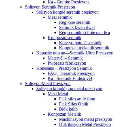
Ka - Granite Presizyon
Solisyon Seramik Presizyon
Solisyon konplè seramik presizyon
Mezi seramik
Règ kare seramik
Seramik kwen dwat
Règ seramik ki flote nan lè a
Konpozan seramik
Kote yo pote lè seramik
Konpozan mekanik seramik
Kapasite nou an—Seramik Ultra Presizyon
Materyèl – Seramik
Pwosesis fabrikasyon
Konesans – Presizyon Seramik
FAQ – Seramik Presizyon
Ka - Seramik Endistriyèl
Solisyon Metal Presizyon
Solisyon konplè pou metal presizyon
Mezi Metal
Plak sifas an fè fonn
Plak Sifas Optik
Blòk kalib
Konpozan Metalik
Machinasyon metal presizyon
Distribisyon Metal Presizyon