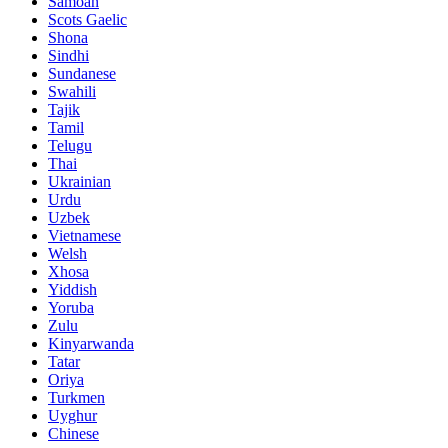
Samoan
Scots Gaelic
Shona
Sindhi
Sundanese
Swahili
Tajik
Tamil
Telugu
Thai
Ukrainian
Urdu
Uzbek
Vietnamese
Welsh
Xhosa
Yiddish
Yoruba
Zulu
Kinyarwanda
Tatar
Oriya
Turkmen
Uyghur
Chinese