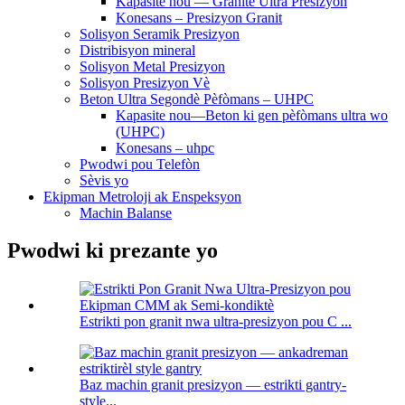
Kapasite nou — Granite Ultra Presizyon
Konesans – Presizyon Granit
Solisyon Seramik Presizyon
Distribisyon mineral
Solisyon Metal Presizyon
Solisyon Presizyon Vè
Beton Ultra Segondè Pèfòmans – UHPC
Kapasite nou—Beton ki gen pèfòmans ultra wo
(UHPC)
Konesans – uhpc
Pwodwi pou Telefòn
Sèvis yo
Ekipman Metroloji ak Enspeksyon
Machin Balanse
Pwodwi ki prezante yo
Estrikti pon granit nwa ultra-presizyon pou C ...
Baz machin granit presizyon — estrikti gantry-
style...