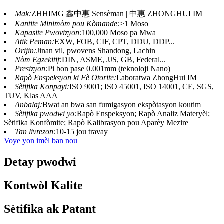
Mak:
ZHHIMG 鑫中惠 Sensèman | 中惠 ZHONGHUI IM
Kantite Minimòm pou Kòmande:
≥1 Moso
Kapasite Pwovizyon:
100,000 Moso pa Mwa
Atik Peman:
EXW, FOB, CIF, CPT, DDU, DDP...
Orijin:
Jinan vil, pwovens Shandong, Lachin
Nòm Egzekitif:
DIN, ASME, JJS, GB, Federal...
Presizyon:
Pi bon pase 0.001mm (teknoloji Nano)
Rapò Enspeksyon ki Fè Otorite:
Laboratwa ZhongHui IM
Sètifika Konpayi:
ISO 9001; ISO 45001, ISO 14001, CE, SGS,
TUV, Klas AAA
Anbalaj:
Bwat an bwa san fumigasyon ekspòtasyon koutim
Sètifika pwodwi yo:
Rapò Enspeksyon; Rapò Analiz Materyèl;
Sètifika Konfòmite; Rapò Kalibrasyon pou Aparèy Mezire
Tan livrezon:
10-15 jou travay
Voye yon imèl ban nou
Detay pwodwi
Kontwòl Kalite
Sètifika ak Patant