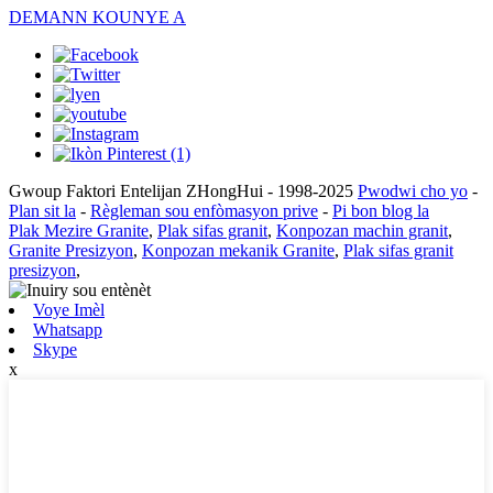
DEMANN KOUNYE A
Gwoup Faktori Entelijan ZHongHui - 1998-2025
Pwodwi cho yo
-
Plan sit la
-
Règleman sou enfòmasyon prive
-
Pi bon blog la
Plak Mezire Granite
,
Plak sifas granit
,
Konpozan machin granit
,
Granite Presizyon
,
Konpozan mekanik Granite
,
Plak sifas granit
presizyon
,
Voye Imèl
Whatsapp
Skype
x