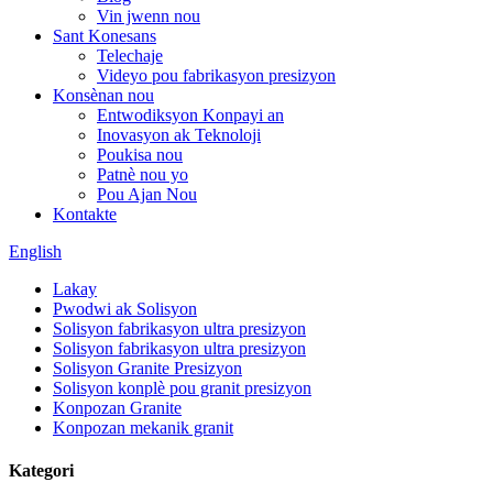
Vin jwenn nou
Sant Konesans
Telechaje
Videyo pou fabrikasyon presizyon
Konsènan nou
Entwodiksyon Konpayi an
Inovasyon ak Teknoloji
Poukisa nou
Patnè nou yo
Pou Ajan Nou
Kontakte
English
Lakay
Pwodwi ak Solisyon
Solisyon fabrikasyon ultra presizyon
Solisyon fabrikasyon ultra presizyon
Solisyon Granite Presizyon
Solisyon konplè pou granit presizyon
Konpozan Granite
Konpozan mekanik granit
Kategori