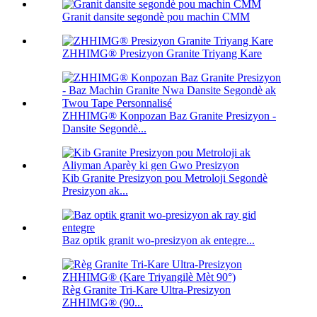
Granit dansite segondè pou machin CMM
ZHHIMG® Presizyon Granite Triyang Kare
ZHHIMG® Konpozan Baz Granite Presizyon -
Dansite Segondè...
Kib Granite Presizyon pou Metroloji Segondè
Presizyon ak...
Baz optik granit wo-presizyon ak entegre...
Règ Granite Tri-Kare Ultra-Presizyon
ZHHIMG® (90...