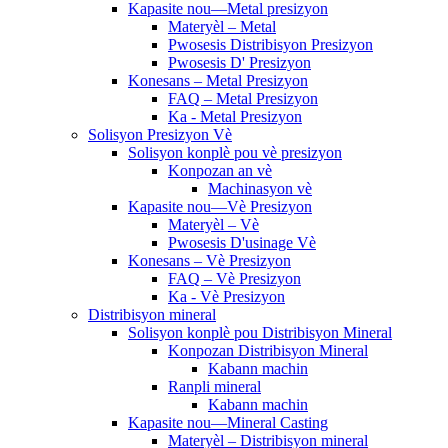
Kapasite nou—Metal presizyon
Materyèl – Metal
Pwosesis Distribisyon Presizyon
Pwosesis D' Presizyon
Konesans – Metal Presizyon
FAQ – Metal Presizyon
Ka - Metal Presizyon
Solisyon Presizyon Vè
Solisyon konplè pou vè presizyon
Konpozan an vè
Machinasyon vè
Kapasite nou—Vè Presizyon
Materyèl – Vè
Pwosesis D'usinage Vè
Konesans – Vè Presizyon
FAQ – Vè Presizyon
Ka - Vè Presizyon
Distribisyon mineral
Solisyon konplè pou Distribisyon Mineral
Konpozan Distribisyon Mineral
Kabann machin
Ranpli mineral
Kabann machin
Kapasite nou—Mineral Casting
Materyèl – Distribisyon mineral