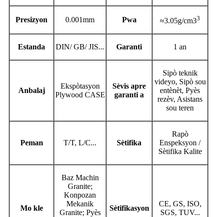
3
Presizyon
0.001mm
Pwa
≈3.05g/cm3
Estanda
DIN/ GB/ JIS...
Garanti
1 an
Sipò teknik
videyo, Sipò sou
Ekspòtasyon
Sèvis apre
Anbalaj
entènèt, Pyès
Plywood CASE
garanti a
rezèv, Asistans
sou teren
Rapò
Peman
T/T, L/C...
Sètifika
Enspeksyon /
Sètifika Kalite
Baz Machin
Granite;
Konpozan
Mekanik
CE, GS, ISO,
Mo kle
Sètifikasyon
Granite; Pyès
SGS, TUV...