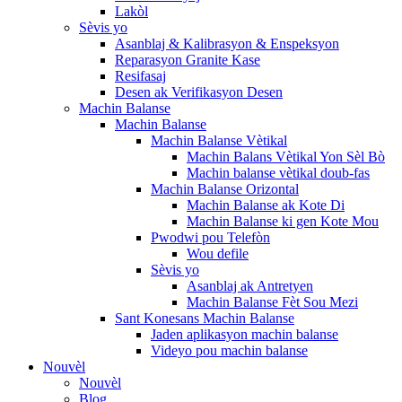
Lakòl
Sèvis yo
Asanblaj & Kalibrasyon & Enspeksyon
Reparasyon Granite Kase
Resifasaj
Desen ak Verifikasyon Desen
Machin Balanse
Machin Balanse
Machin Balanse Vètikal
Machin Balans Vètikal Yon Sèl Bò
Machin balanse vètikal doub-fas
Machin Balanse Orizontal
Machin Balanse ak Kote Di
Machin Balanse ki gen Kote Mou
Pwodwi pou Telefòn
Wou defile
Sèvis yo
Asanblaj ak Antretyen
Machin Balanse Fèt Sou Mezi
Sant Konesans Machin Balanse
Jaden aplikasyon machin balanse
Videyo pou machin balanse
Nouvèl
Nouvèl
Blog