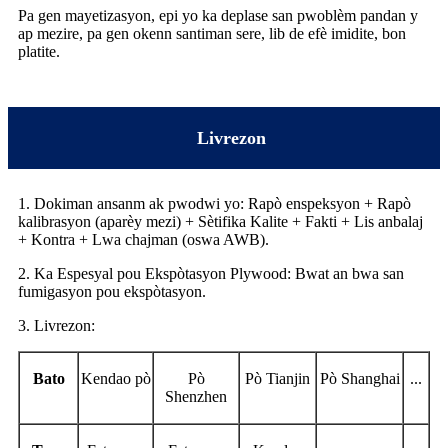
Pa gen mayetizasyon, epi yo ka deplase san pwoblèm pandan y
ap mezire, pa gen okenn santiman sere, lib de efè imidite, bon
platite.
Livrezon
1. Dokiman ansanm ak pwodwi yo: Rapò enspeksyon + Rapò
kalibrasyon (aparèy mezi) + Sètifika Kalite + Fakti + Lis anbalaj
+ Kontra + Lwa chajman (oswa AWB).
2. Ka Espesyal pou Ekspòtasyon Plywood: Bwat an bwa san
fumigasyon pou ekspòtasyon.
3. Livrezon:
Bato
Kendao pò
Pò
Pò Tianjin
Pò Shanghai
...
Shenzhen