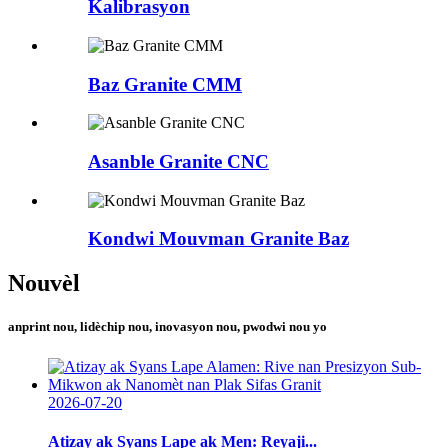
Kalibrasyon
Baz Granite CMM
Asanble Granite CNC
Kondwi Mouvman Granite Baz
Nouvèl
anprint nou, lidèchip nou, inovasyon nou, pwodwi nou yo
2026-07-20
Atizay ak Syans Lape ak Men: Reyaji...