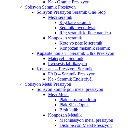
Ka - Granite Presizyon
Solisyon Seramik Presizyon
Solisyon Presizyon Seramik One-Stop
Mezi seramik
Règ kare seramik
Seramik kwen dwat
Règ seramik ki flote nan lè a
Konpozan seramik
Kote yo pote lè seramik
Konpozan mekanik seramik
Kapasite nou an—Seramik Ultra Presizyon
Materyèl – Seramik
Pwosesis fabrikasyon
Konesans – Presizyon Seramik
FAQ – Seramik Presizyon
Ka - Seramik Endistriyèl
Solisyon Metal Presizyon
Solisyon konplè pou metal presizyon
Mezi Metal
Plak sifas an fè fonn
Plak Sifas Optik
Blòk kalib
Konpozan Metalik
Machinasyon metal presizyon
Distribisyon Metal Presizyon