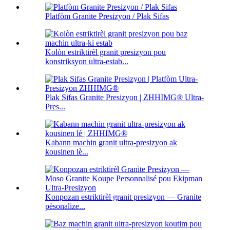
Platfòm Granite Presizyon / Plak Sifas
Kolòn estriktirèl granit presizyon pou
konstriksyon ultra-estab...
Plak Sifas Granite Presizyon | ZHHIMG® Ultra-
Pres...
Kabann machin granit ultra-presizyon ak
kousinen lè...
Konpozan estriktirèl granit presizyon — Granite
pèsonalize...