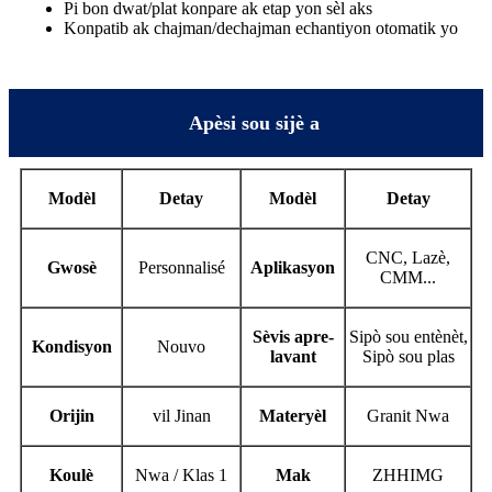
Pi bon dwat/plat konpare ak etap yon sèl aks
Konpatib ak chajman/dechajman echantiyon otomatik yo
Apèsi sou sijè a
Modèl
Detay
Modèl
Detay
CNC, Lazè,
Gwosè
Personnalisé
Aplikasyon
CMM...
Sèvis apre-
Sipò sou entènèt,
Kondisyon
Nouvo
lavant
Sipò sou plas
Orijin
vil Jinan
Materyèl
Granit Nwa
Koulè
Nwa / Klas 1
Mak
ZHHIMG