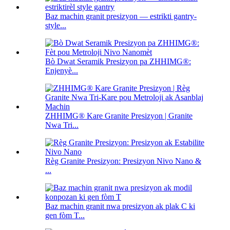
Baz machin granit presizyon — estrikti gantry-
style...
Bò Dwat Seramik Presizyon pa ZHHIMG®:
Enjenyè...
ZHHIMG® Kare Granite Presizyon | Granite
Nwa Tri...
Règ Granite Presizyon: Presizyon Nivo Nano &
...
Baz machin granit nwa presizyon ak plak C ki
gen fòm T...