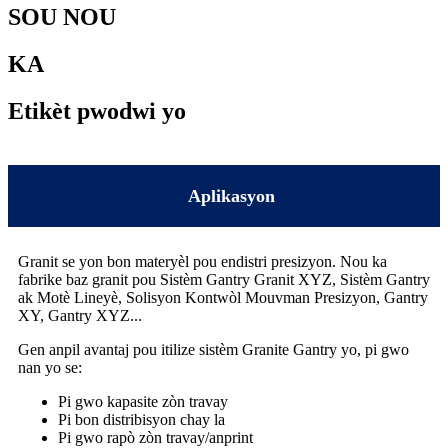
SOU NOU
KA
Etikèt pwodwi yo
Aplikasyon
Granit se yon bon materyèl pou endistri presizyon. Nou ka
fabrike baz granit pou Sistèm Gantry Granit XYZ, Sistèm Gantry
ak Motè Lineyè, Solisyon Kontwòl Mouvman Presizyon, Gantry
XY, Gantry XYZ...
Gen anpil avantaj pou itilize sistèm Granite Gantry yo, pi gwo
nan yo se:
Pi gwo kapasite zòn travay
Pi bon distribisyon chay la
Pi gwo rapò zòn travay/anprint