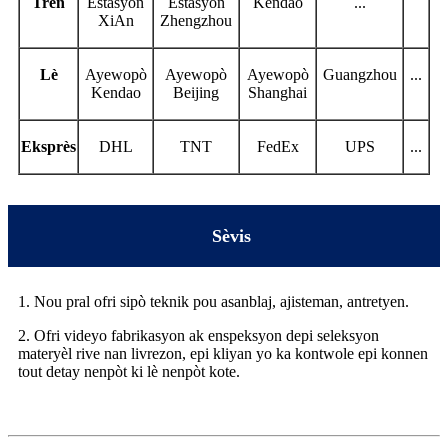
Tren
Estasyon
Estasyon
Kendao
...
XiAn
Zhengzhou
Lè
Ayewopò
Ayewopò
Ayewopò
Guangzhou
...
Kendao
Beijing
Shanghai
Eksprès
DHL
TNT
FedEx
UPS
...
Sèvis
1. Nou pral ofri sipò teknik pou asanblaj, ajisteman, antretyen.
2. Ofri videyo fabrikasyon ak enspeksyon depi seleksyon
materyèl rive nan livrezon, epi kliyan yo ka kontwole epi konnen
tout detay nenpòt ki lè nenpòt kote.