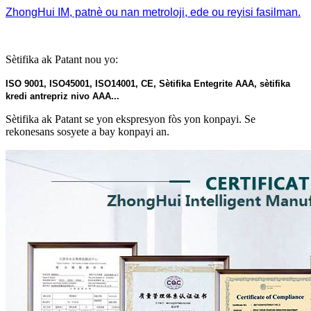
ZhongHui IM, patnè ou nan metroloji, ede ou reyisi fasilman.
Sètifika ak Patant nou yo:
ISO 9001, ISO45001, ISO14001, CE, Sètifika Entegrite AAA, sètifika
kredi antrepriz nivo AAA...
Sètifika ak Patant se yon ekspresyon fòs yon konpayi. Se
rekonesans sosyete a bay konpayi an.