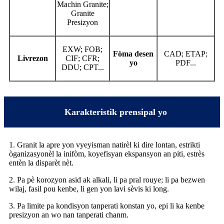
Machin Granite;
Granite
Presizyon
EXW; FOB;
Fòma desen
CAD; ETAP;
Livrezon
CIF; CFR;
yo
PDF...
DDU; CPT...
Karakteristik prensipal yo
1. Granit la apre yon vyeyisman natirèl ki dire lontan, estrikti
òganizasyonèl la inifòm, koyefisyan ekspansyon an piti, estrès
entèn la disparèt nèt.
2. Pa pè korozyon asid ak alkali, li pa pral rouye; li pa bezwen
wilaj, fasil pou kenbe, li gen yon lavi sèvis ki long.
3. Pa limite pa kondisyon tanperati konstan yo, epi li ka kenbe
presizyon an wo nan tanperati chanm.