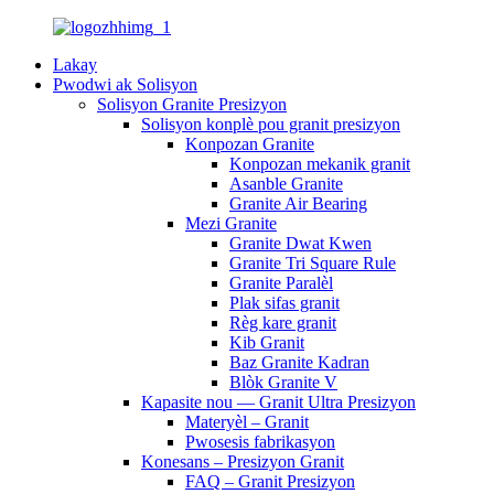
Lakay
Pwodwi ak Solisyon
Solisyon Granite Presizyon
Solisyon konplè pou granit presizyon
Konpozan Granite
Konpozan mekanik granit
Asanble Granite
Granite Air Bearing
Mezi Granite
Granite Dwat Kwen
Granite Tri Square Rule
Granite Paralèl
Plak sifas granit
Règ kare granit
Kib Granit
Baz Granite Kadran
Blòk Granite V
Kapasite nou — Granit Ultra Presizyon
Materyèl – Granit
Pwosesis fabrikasyon
Konesans – Presizyon Granit
FAQ – Granit Presizyon