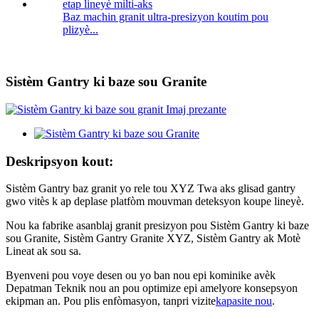
Baz machin granit ultra-presizyon koutim pou
plizyè...
Sistèm Gantry ki baze sou Granite
Deskripsyon kout:
Sistèm Gantry baz granit yo rele tou XYZ Twa aks glisad gantry
gwo vitès k ap deplase platfòm mouvman deteksyon koupe lineyè.
Nou ka fabrike asanblaj granit presizyon pou Sistèm Gantry ki baze
sou Granite, Sistèm Gantry Granite XYZ, Sistèm Gantry ak Motè
Lineat ak sou sa.
Byenveni pou voye desen ou yo ban nou epi kominike avèk
Depatman Teknik nou an pou optimize epi amelyore konsepsyon
ekipman an. Pou plis enfòmasyon, tanpri vizite
kapasite nou
.