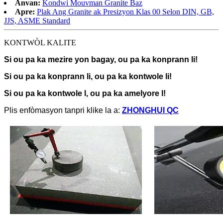
Anvan:
Kondwi Mouvman Granite Baz
Apre:
Plak Ang Granite ak Presizyon Klas 00 Selon DIN, GB,
JJS, ASME Standard
KONTWÒL KALITE
Si ou pa ka mezire yon bagay, ou pa ka konprann li!
Si ou pa ka konprann li, ou pa ka kontwole li!
Si ou pa ka kontwole l, ou pa ka amelyore l!
Plis enfòmasyon tanpri klike la a:
ZHONGHUI QC