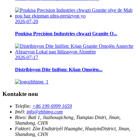
2026-07-20
Poukisa Precision Industries chwazi Granite O...
2026-07-17
Distribisyon Dite Inifòm: Kijan Omojèn...
Kontakte nou
Telefòn:
+86 199 6999 1659
Imèl:
info@zhhimg.com
Biwo:
Bati 1, Jiazhouqicheng, Tianqiao Distri, Jinan,
Shandong, CHN
Faktori:
Zòn Endistriyèl Huanghe, HuaiyinDistrict, Jinan,
Shandong, CHN