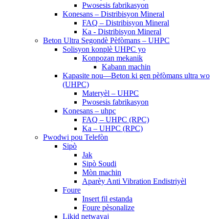
Pwosesis fabrikasyon
Konesans – Distribisyon Mineral
FAQ – Distribisyon Mineral
Ka - Distribisyon Mineral
Beton Ultra Segondè Pèfòmans – UHPC
Solisyon konplè UHPC yo
Konpozan mekanik
Kabann machin
Kapasite nou—Beton ki gen pèfòmans ultra wo
(UHPC)
Materyèl – UHPC
Pwosesis fabrikasyon
Konesans – uhpc
FAQ – UHPC (RPC)
Ka – UHPC (RPC)
Pwodwi pou Telefòn
Sipò
Jak
Sipò Soudi
Mòn machin
Aparèy Anti Vibration Endistriyèl
Foure
Insert fil estanda
Foure pèsonalize
Likid netwayaj