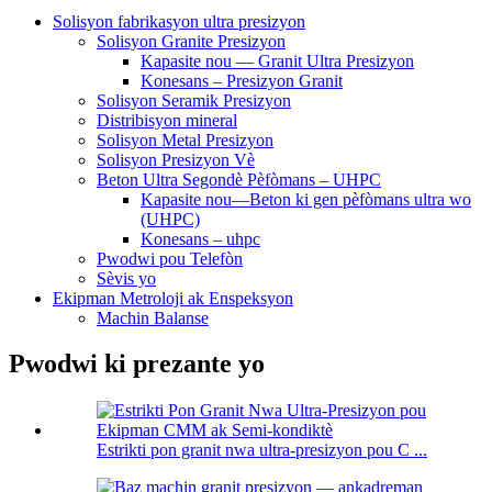
Solisyon fabrikasyon ultra presizyon
Solisyon Granite Presizyon
Kapasite nou — Granit Ultra Presizyon
Konesans – Presizyon Granit
Solisyon Seramik Presizyon
Distribisyon mineral
Solisyon Metal Presizyon
Solisyon Presizyon Vè
Beton Ultra Segondè Pèfòmans – UHPC
Kapasite nou—Beton ki gen pèfòmans ultra wo
(UHPC)
Konesans – uhpc
Pwodwi pou Telefòn
Sèvis yo
Ekipman Metroloji ak Enspeksyon
Machin Balanse
Pwodwi ki prezante yo
Estrikti pon granit nwa ultra-presizyon pou C ...